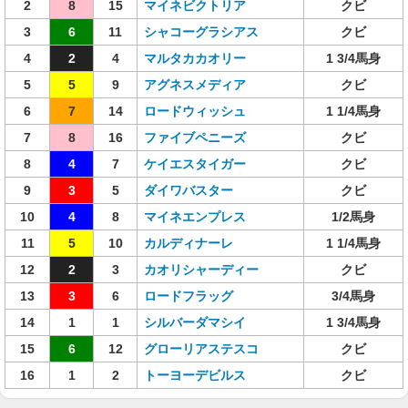
2
8
15
マイネビクトリア
クビ
3
6
11
シャコーグラシアス
クビ
4
2
4
マルタカカオリー
1 3/4馬身
5
5
9
アグネスメディア
クビ
6
7
14
ロードウィッシュ
1 1/4馬身
7
8
16
ファイブペニーズ
クビ
8
4
7
ケイエスタイガー
クビ
9
3
5
ダイワバスター
クビ
10
4
8
マイネエンプレス
1/2馬身
11
5
10
カルディナーレ
1 1/4馬身
12
2
3
カオリシャーディー
クビ
13
3
6
ロードフラッグ
3/4馬身
14
1
1
シルバーダマシイ
1 3/4馬身
15
6
12
グローリアステスコ
クビ
16
1
2
トーヨーデビルス
クビ