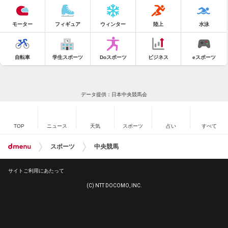
モーター
フィギュア
ウィンター
陸上
水泳
自転車
学生スポーツ
Doスポーツ
ビジネス
eスポーツ
データ提供：日本中央競馬会
TOP
ニュース
天気
スポーツ
占い
すべて
スポーツ
中央競馬
サイトご利用にあたって
(C) NTT DOCOMO, INC.