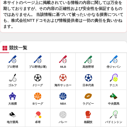
本サイトのページ上に掲載されている情報の内容に関しては万全を
期しておりますが、その内容の正確性および安全性を保証するもの
ではありません。 当該情報に基づいて被ったいかなる損害について
も、株式会社NTTドコモおよび情報提供者は一切の責任を負いかね
ます。
競技一覧
プロ野球
プロ野球(2軍)
MLB
高校野球
侍ジャパン
ゴルフ
Jリーグ
海外サッカー
日本代表
テニス
大相撲
Bリーグ
NBA
ラグビー
中央競馬
地方競馬
卓球
バレー
格闘技
バドミントン