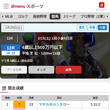
dメニュー
球
MLB
ゴルフ
高校野球
競馬
Jリーグ
プロ野球（2軍）
東京
京都
小倉
11R
2/10(土) 1回小倉5日目
4歳以上500万円以下
12R
16:10
平地 芝 右・1200m 16頭
サラ系 4歳以上 (混合)別定
データ分析
オッズ
結果
競走成績
着順
枠番
馬番
馬名
着差
1
7
13
マチカネカンタロー
1.11.2