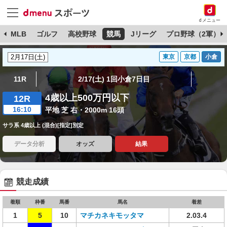
dメニュー
球
MLB
ゴルフ
高校野球
競馬
Jリーグ
プロ野球（2軍）
東京
京都
小倉
11R
2/17(土) 1回小倉7日目
4歳以上500万円以下
12R
16:10
平地 芝 右・2000m 16頭
サラ系 4歳以上 (混合)[指定]別定
データ分析
オッズ
結果
競走成績
着順
枠番
馬番
馬名
着差
1
5
10
マチカネキモッタマ
2.03.4