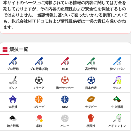
本サイトのページ上に掲載されている情報の内容に関しては万全を
期しておりますが、その内容の正確性および安全性を保証するもの
ではありません。 当該情報に基づいて被ったいかなる損害について
も、株式会社NTTドコモおよび情報提供者は一切の責任を負いかね
ます。
競技一覧
プロ野球
プロ野球(2軍)
MLB
高校野球
侍ジャパン
ゴルフ
Jリーグ
海外サッカー
日本代表
テニス
大相撲
Bリーグ
NBA
ラグビー
中央競馬
地方競馬
卓球
バレー
格闘技
バドミントン