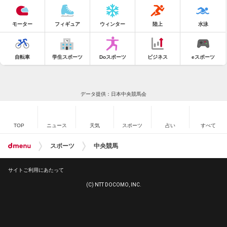
モーター
フィギュア
ウィンター
陸上
水泳
自転車
学生スポーツ
Doスポーツ
ビジネス
eスポーツ
データ提供：日本中央競馬会
TOP
ニュース
天気
スポーツ
占い
すべて
スポーツ
中央競馬
サイトご利用にあたって
(C) NTT DOCOMO, INC.