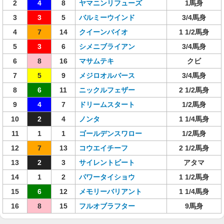
2
4
8
ヤマニンリフューズ
1馬身
3
3
5
バルミーウインド
3/4馬身
4
7
14
クイーンバイオ
1 1/2馬身
5
3
6
シメニブライアン
3/4馬身
6
8
16
マサムテキ
クビ
7
5
9
メジロオルバース
3/4馬身
8
6
11
ニックルフェザー
2 1/2馬身
9
4
7
ドリームスタート
1/2馬身
10
2
4
ノンタ
1 1/4馬身
11
1
1
ゴールデンスワロー
1/2馬身
12
7
13
コウエイチーフ
2 1/2馬身
13
2
3
サイレントビート
アタマ
14
1
2
パワータイショウ
1 1/2馬身
15
6
12
メモリーバリアント
1 1/4馬身
16
8
15
フルオブラフター
9馬身