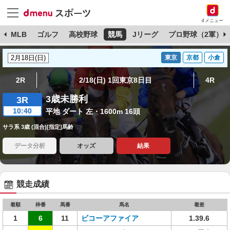
dメニュー
球
MLB
ゴルフ
高校野球
競馬
Jリーグ
プロ野球（2軍）
東京
京都
小倉
2R
2/18(日) 1回東京8日目
4R
3歳未勝利
3R
10:40
平地 ダート 左・1600m 16頭
サラ系 3歳 (混合)[指定]馬齢
データ分析
オッズ
結果
競走成績
着順
枠番
馬番
馬名
着差
1
6
11
ビコーアファイア
1.39.6