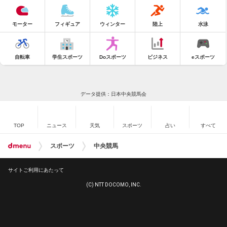
モーター
フィギュア
ウィンター
陸上
水泳
自転車
学生スポーツ
Doスポーツ
ビジネス
eスポーツ
データ提供：日本中央競馬会
TOP
ニュース
天気
スポーツ
占い
すべて
スポーツ
中央競馬
サイトご利用にあたって
(C) NTT DOCOMO, INC.