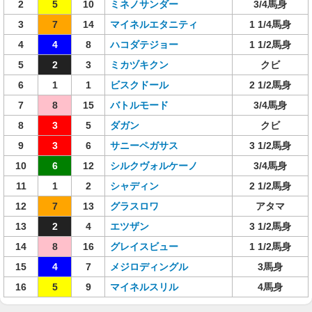
2
5
10
ミネノサンダー
3/4馬身
3
7
14
マイネルエタニティ
1 1/4馬身
4
4
8
ハコダテジョー
1 1/2馬身
5
2
3
ミカヅキクン
クビ
6
1
1
ビスクドール
2 1/2馬身
7
8
15
バトルモード
3/4馬身
8
3
5
ダガン
クビ
9
3
6
サニーペガサス
3 1/2馬身
10
6
12
シルクヴォルケーノ
3/4馬身
11
1
2
シャディン
2 1/2馬身
12
7
13
グラスロワ
アタマ
13
2
4
エツザン
3 1/2馬身
14
8
16
グレイスビュー
1 1/2馬身
15
4
7
メジロディングル
3馬身
16
5
9
マイネルスリル
4馬身