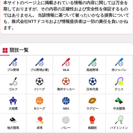
本サイトのページ上に掲載されている情報の内容に関しては万全を
期しておりますが、その内容の正確性および安全性を保証するもの
ではありません。 当該情報に基づいて被ったいかなる損害について
も、株式会社NTTドコモおよび情報提供者は一切の責任を負いかね
ます。
競技一覧
プロ野球
プロ野球(2軍)
MLB
高校野球
侍ジャパン
ゴルフ
Jリーグ
海外サッカー
日本代表
テニス
大相撲
Bリーグ
NBA
ラグビー
中央競馬
地方競馬
卓球
バレー
格闘技
バドミントン