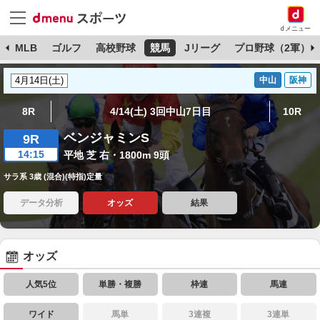
dメニュー
球
MLB
ゴルフ
高校野球
競馬
Jリーグ
プロ野球（2軍）
中山
阪神
8R
4/14(土) 3回中山7日目
10R
ベンジャミンS
9R
14:15
平地 芝 右・1800m 9頭
サラ系 3歳 (混合)(特指)定量
データ分析
オッズ
結果
オッズ
人気5位
単勝・複勝
枠連
馬連
ワイド
馬単
3連複
3連単