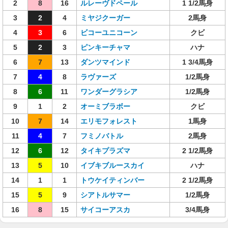
2
8
16
ルレーヴドペール
1 1/2馬身
3
2
4
ミヤジクーガー
2馬身
4
3
6
ビコーユニコーン
クビ
5
2
3
ピンキーチャマ
ハナ
6
7
13
ダンツマインド
1 3/4馬身
7
4
8
ラヴァーズ
1/2馬身
8
6
11
ワンダーグラシア
1/2馬身
9
1
2
オーミブラボー
クビ
10
7
14
エリモフォレスト
1馬身
11
4
7
フミノバトル
2馬身
12
6
12
タイキプラズマ
2 1/2馬身
13
5
10
イブキブルースカイ
ハナ
14
1
1
トウケイティンバー
2 1/2馬身
15
5
9
シアトルサマー
1/2馬身
16
8
15
サイコーアスカ
3/4馬身