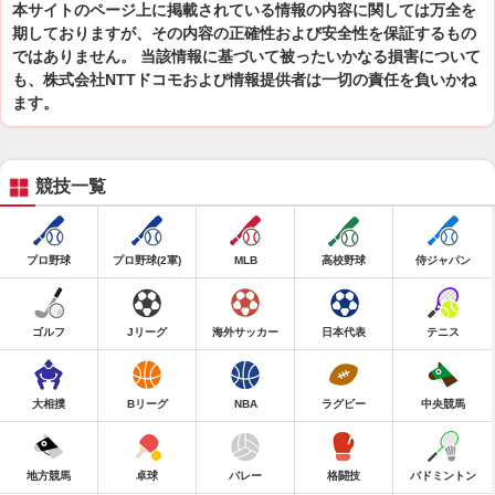
本サイトのページ上に掲載されている情報の内容に関しては万全を
期しておりますが、その内容の正確性および安全性を保証するもの
ではありません。 当該情報に基づいて被ったいかなる損害について
も、株式会社NTTドコモおよび情報提供者は一切の責任を負いかね
ます。
競技一覧
プロ野球
プロ野球(2軍)
MLB
高校野球
侍ジャパン
ゴルフ
Jリーグ
海外サッカー
日本代表
テニス
大相撲
Bリーグ
NBA
ラグビー
中央競馬
地方競馬
卓球
バレー
格闘技
バドミントン