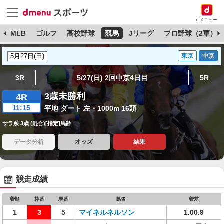
dメニュー
球
MLB
ゴルフ
高校野球
競馬
Jリーグ
プロ野球（2軍）
東京
中京
3R
5/27(日) 2回中京4日目
5R
3歳未勝利
4R
11:15
平地 ダート 左・1000m 16頭
サラ系 3歳 (混合)[指定]馬齢
データ分析
オッズ
結果
競走成績
着順
枠番
馬番
馬名
着差
1
3
5
マイネルネルソン
1.00.9