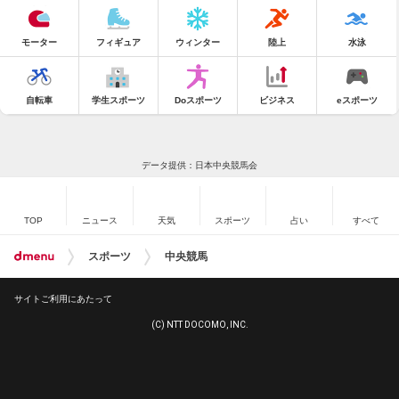
モーター
フィギュア
ウィンター
陸上
水泳
自転車
学生スポーツ
Doスポーツ
ビジネス
eスポーツ
データ提供：日本中央競馬会
TOP
ニュース
天気
スポーツ
占い
すべて
スポーツ
中央競馬
サイトご利用にあたって
(C) NTT DOCOMO, INC.