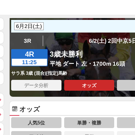
3R
6/2(土) 2回中京
4R
3歳未勝利
11:25
平地 ダート 左・1700m 16頭
サラ系 3歳 (混合)[指定]馬齢
データ分析
オッズ
オッズ
人気5位
単勝・複勝