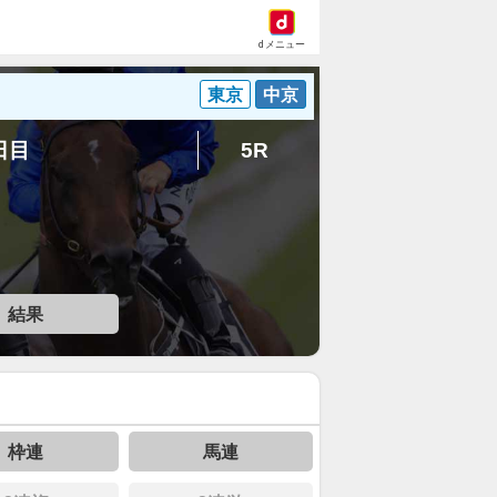
dメニュー
東京
中京
5日目
5R
結果
枠連
馬連