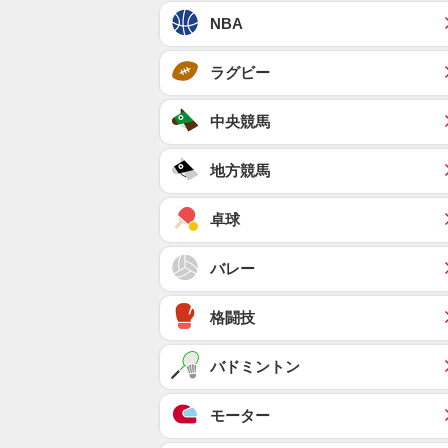
NBA
ラグビー
中央競馬
地方競馬
卓球
バレー
格闘技
バドミントン
モーター