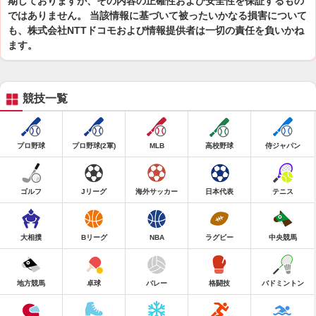
期しておりますが、その内容の正確性および安全性を保証するもの
ではありません。 当該情報に基づいて被ったいかなる損害について
も、株式会社NTTドコモおよび情報提供者は一切の責任を負いかね
ます。
競技一覧
プロ野球
プロ野球(2軍)
MLB
高校野球
侍ジャパン
ゴルフ
Jリーグ
海外サッカー
日本代表
テニス
大相撲
Bリーグ
NBA
ラグビー
中央競馬
地方競馬
卓球
バレー
格闘技
バドミントン