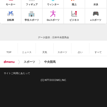
モーター
フィギュア
ウィンター
陸上
水泳
自転車
学生スポーツ
Doスポーツ
ビジネス
eスポーツ
データ提供：日本中央競馬会
TOP
ニュース
天気
スポーツ
占い
すべて
スポーツ
中央競馬
サイトご利用にあたって
(C) NTT DOCOMO, INC.