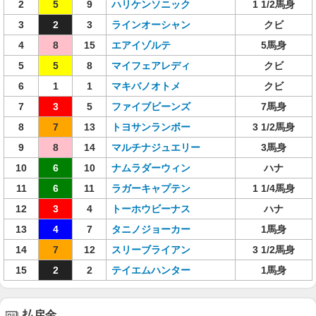
2
5
9
ハリケンソニック
1 1/2馬身
3
2
3
ラインオーシャン
クビ
4
8
15
エアイゾルテ
5馬身
5
5
8
マイフェアレディ
クビ
6
1
1
マキバノオトメ
クビ
7
3
5
ファイブビーンズ
7馬身
8
7
13
トヨサンランボー
3 1/2馬身
9
8
14
マルチナジュエリー
3馬身
10
6
10
ナムラダーウィン
ハナ
11
6
11
ラガーキャプテン
1 1/4馬身
12
3
4
トーホウビーナス
ハナ
13
4
7
タニノジョーカー
1馬身
14
7
12
スリーブライアン
3 1/2馬身
15
2
2
テイエムハンター
1馬身
払戻金