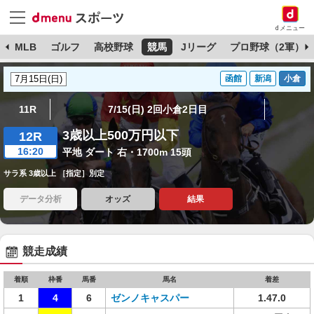
dメニュー
球
MLB
ゴルフ
高校野球
競馬
Jリーグ
プロ野球（2軍）
函館
新潟
小倉
11R
7/15(日) 2回小倉2日目
3歳以上500万円以下
12R
16:20
平地 ダート 右・1700m 15頭
サラ系 3歳以上 ［指定］別定
データ分析
オッズ
結果
競走成績
着順
枠番
馬番
馬名
着差
1
4
6
ゼンノキャスパー
1.47.0