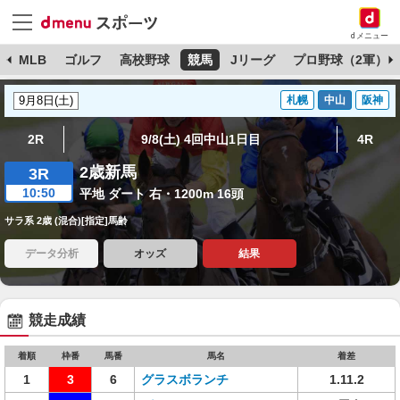
dメニュー
球
MLB
ゴルフ
高校野球
競馬
Jリーグ
プロ野球（2軍）
札幌
中山
阪神
2R
9/8(土) 4回中山1日目
4R
2歳新馬
3R
10:50
平地 ダート 右・1200m 16頭
サラ系 2歳 (混合)[指定]馬齢
データ分析
オッズ
結果
競走成績
着順
枠番
馬番
馬名
着差
1
3
6
グラスボランチ
1.11.2