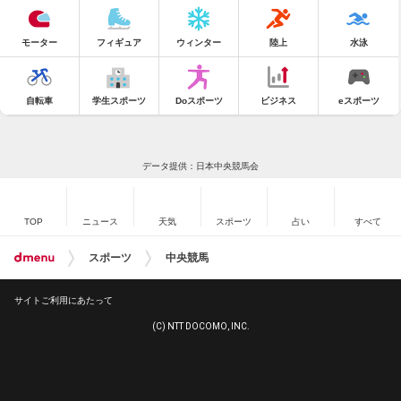
モーター
フィギュア
ウィンター
陸上
水泳
自転車
学生スポーツ
Doスポーツ
ビジネス
eスポーツ
データ提供：日本中央競馬会
TOP
ニュース
天気
スポーツ
占い
すべて
スポーツ
中央競馬
サイトご利用にあたって
(C) NTT DOCOMO, INC.