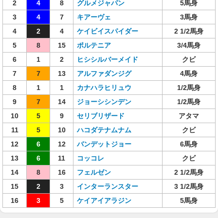
2
4
8
グルメジャパン
5馬身
3
4
7
キアーヴェ
3馬身
4
2
4
ケイビイスパイダー
2 1/2馬身
5
8
15
ポルテニア
3/4馬身
6
1
2
ヒシシルバーメイド
クビ
7
7
13
アルファダンジグ
4馬身
8
1
1
カナハラヒリュウ
1/2馬身
9
7
14
ジョーシシンデン
1/2馬身
10
5
9
セリブリザード
アタマ
11
5
10
ハコダテナムナム
クビ
12
6
12
バンデットジョー
6馬身
13
6
11
コッコレ
クビ
14
8
16
フェルゼン
2 1/2馬身
15
2
3
インターランスター
3 1/2馬身
16
3
5
ケイアイアラジン
5馬身