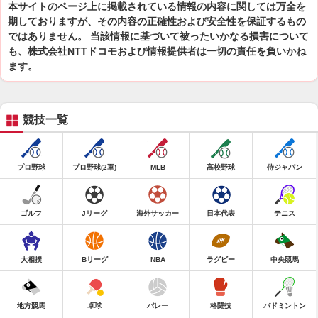
本サイトのページ上に掲載されている情報の内容に関しては万全を
期しておりますが、その内容の正確性および安全性を保証するもの
ではありません。 当該情報に基づいて被ったいかなる損害について
も、株式会社NTTドコモおよび情報提供者は一切の責任を負いかね
ます。
競技一覧
プロ野球
プロ野球(2軍)
MLB
高校野球
侍ジャパン
ゴルフ
Jリーグ
海外サッカー
日本代表
テニス
大相撲
Bリーグ
NBA
ラグビー
中央競馬
地方競馬
卓球
バレー
格闘技
バドミントン