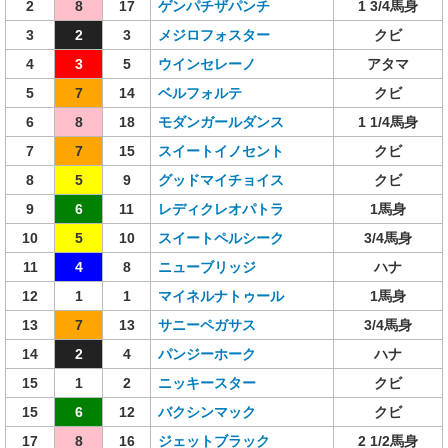
2
8
17
ゲンパチザパンチ
1 3/4馬身
3
2
3
メジロフォスター
クビ
4
3
5
ウインセレーノ
アタマ
5
7
14
ベルフォルテ
クビ
6
8
18
モダンガールダンス
1 1/4馬身
7
7
15
スイートイノセント
クビ
8
5
9
グッドマイチョイス
クビ
9
6
11
レディクレオパトラ
1馬身
10
5
10
スイートペルシーク
3/4馬身
11
4
8
ニューブリッジ
ハナ
12
1
1
マイネルナトゥール
1馬身
13
7
13
サニーペガサス
3/4馬身
14
2
4
パンジーホーク
ハナ
15
1
2
ニッキースター
クビ
15
6
12
バクシンマック
クビ
17
8
16
ジェットブラック
2 1/2馬身