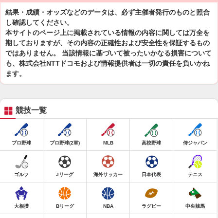
結果・成績・オッズなどのデータは、必ず主催者発行のものと照合
し確認してください。
本サイトのページ上に掲載されている情報の内容に関しては万全を
期しておりますが、その内容の正確性および安全性を保証するもの
ではありません。 当該情報に基づいて被ったいかなる損害について
も、株式会社NTTドコモおよび情報提供者は一切の責任を負いかね
ます。
競技一覧
プロ野球
プロ野球(2軍)
MLB
高校野球
侍ジャパン
ゴルフ
Jリーグ
海外サッカー
日本代表
テニス
大相撲
Bリーグ
NBA
ラグビー
中央競馬