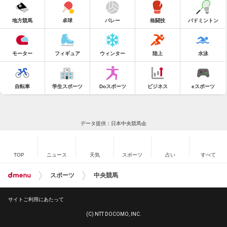
地方競馬
卓球
バレー
格闘技
バドミントン
モーター
フィギュア
ウィンター
陸上
水泳
自転車
学生スポーツ
Doスポーツ
ビジネス
eスポーツ
データ提供：日本中央競馬会
TOP
ニュース
天気
スポーツ
占い
すべて
スポーツ
中央競馬
サイトご利用にあたって
(C) NTT DOCOMO, INC.