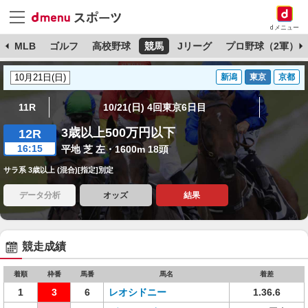
dメニュー
球
MLB
ゴルフ
高校野球
競馬
Jリーグ
プロ野球（2軍）
新潟
東京
京都
11R
10/21(日) 4回東京6日目
3歳以上500万円以下
12R
16:15
平地 芝 左・1600m 18頭
サラ系 3歳以上 (混合)[指定]別定
データ分析
オッズ
結果
競走成績
着順
枠番
馬番
馬名
着差
1
3
6
レオシドニー
1.36.6