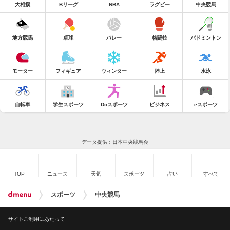
大相撲
Bリーグ
NBA
ラグビー
中央競馬
地方競馬
卓球
バレー
格闘技
バドミントン
モーター
フィギュア
ウィンター
陸上
水泳
自転車
学生スポーツ
Doスポーツ
ビジネス
eスポーツ
データ提供：日本中央競馬会
TOP
ニュース
天気
スポーツ
占い
すべて
スポーツ
中央競馬
サイトご利用にあたって