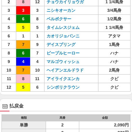
2
8
12
チョウカイリョウガ
1 1/4馬身
3
3
3
ニシキオーカン
3/4馬身
4
6
8
ベルボクサー
1/2馬身
5
5
5
タイムレスジェム
1 1/4馬身
6
1
1
カオリジョバンニ
アタマ
7
7
9
デイスプリング
1馬身
8
6
7
ピープルヒーロー
ハナ
9
4
4
マルゴウィッシュ
ハナ
10
7
10
ヘイアンエルドラド
2馬身
11
8
11
アイライクエンカ
クビ
12
5
6
シンボリクラウン
クビ
払戻金
種類
馬番
金額
単勝
2
2,090円