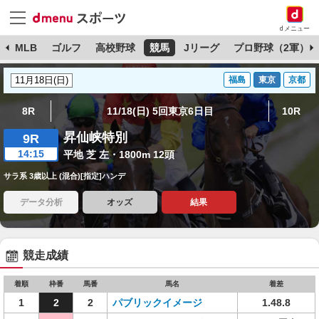
dメニュー
球
MLB
ゴルフ
高校野球
競馬
Jリーグ
プロ野球（2軍）
福島
東京
京都
8R
11/18(日) 5回東京6日目
10R
昇仙峡特別
9R
14:15
平地 芝 左・1800m 12頭
サラ系 3歳以上 (混合)[指定]ハンデ
データ分析
オッズ
結果
競走成績
着順
枠番
馬番
馬名
着差
1
2
2
パブリックイメージ
1.48.8