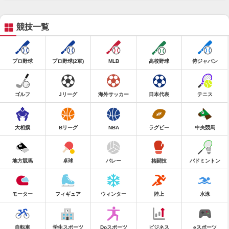
競技一覧
プロ野球
プロ野球(2軍)
MLB
高校野球
侍ジャパン
ゴルフ
Jリーグ
海外サッカー
日本代表
テニス
大相撲
Bリーグ
NBA
ラグビー
中央競馬
地方競馬
卓球
バレー
格闘技
バドミントン
モーター
フィギュア
ウィンター
陸上
水泳
自転車
学生スポーツ
Doスポーツ
ビジネス
eスポーツ