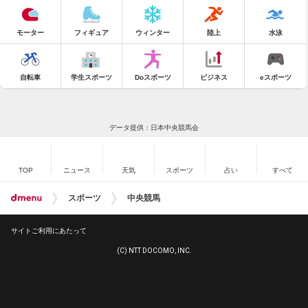
モーター
フィギュア
ウィンター
陸上
水泳
自転車
学生スポーツ
Doスポーツ
ビジネス
eスポーツ
データ提供：日本中央競馬会
TOP
ニュース
天気
スポーツ
占い
すべて
スポーツ
中央競馬
サイトご利用にあたって
(C) NTT DOCOMO, INC.