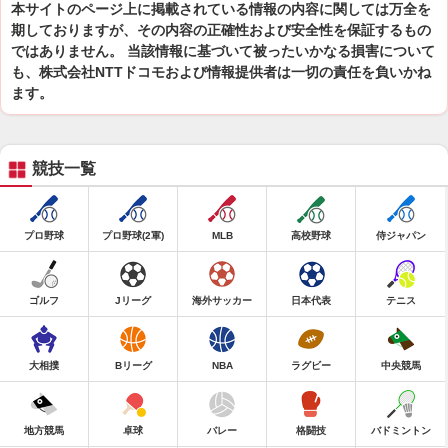
本サイトのページ上に掲載されている情報の内容に関しては万全を
期しておりますが、その内容の正確性および安全性を保証するもの
ではありません。 当該情報に基づいて被ったいかなる損害について
も、株式会社NTTドコモおよび情報提供者は一切の責任を負いかね
ます。
競技一覧
プロ野球
プロ野球(2軍)
MLB
高校野球
侍ジャパン
ゴルフ
Jリーグ
海外サッカー
日本代表
テニス
大相撲
Bリーグ
NBA
ラグビー
中央競馬
地方競馬
卓球
バレー
格闘技
バドミントン