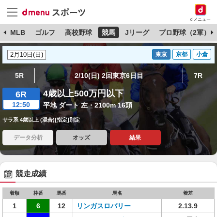
dメニュー
球
MLB
ゴルフ
高校野球
競馬
Jリーグ
プロ野球（2軍）
東京
京都
小倉
5R
2/10(日) 2回東京6日目
7R
4歳以上500万円以下
6R
12:50
平地 ダート 左・2100m 16頭
サラ系 4歳以上 (混合)[指定]別定
データ分析
オッズ
結果
競走成績
着順
枠番
馬番
馬名
着差
1
6
12
リンガスロバリー
2.13.9