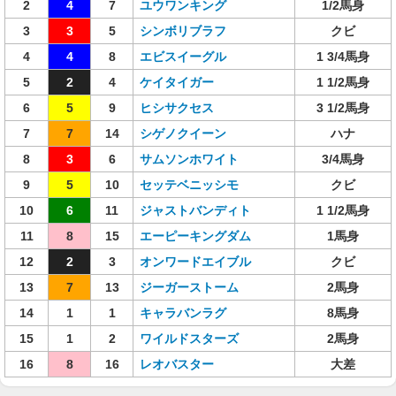
2
4
7
ユウワンキング
1/2馬身
3
3
5
シンボリブラフ
クビ
4
4
8
エビスイーグル
1 3/4馬身
5
2
4
ケイタイガー
1 1/2馬身
6
5
9
ヒシサクセス
3 1/2馬身
7
7
14
シゲノクイーン
ハナ
8
3
6
サムソンホワイト
3/4馬身
9
5
10
セッテベニッシモ
クビ
10
6
11
ジャストバンディト
1 1/2馬身
11
8
15
エーピーキングダム
1馬身
12
2
3
オンワードエイブル
クビ
13
7
13
ジーガーストーム
2馬身
14
1
1
キャラバンラグ
8馬身
15
1
2
ワイルドスターズ
2馬身
16
8
16
レオバスター
大差