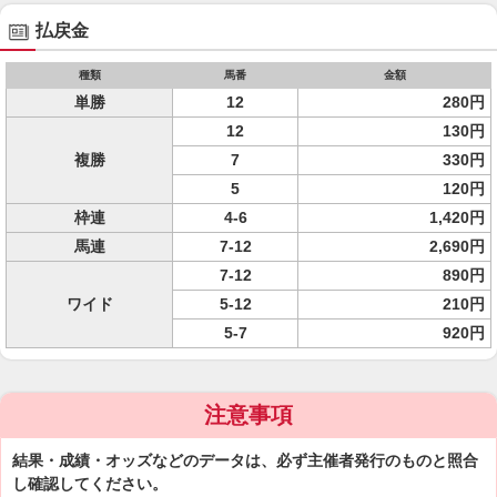
払戻金
種類
馬番
金額
単勝
12
280円
12
130円
複勝
7
330円
5
120円
枠連
4-6
1,420円
馬連
7-12
2,690円
7-12
890円
ワイド
5-12
210円
5-7
920円
注意事項
結果・成績・オッズなどのデータは、必ず主催者発行のものと照合
し確認してください。