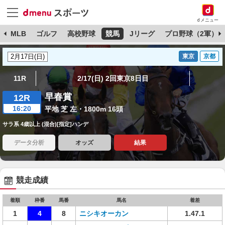
dメニュー
球
MLB
ゴルフ
高校野球
競馬
Jリーグ
プロ野球（2軍）
東京
京都
11R
2/17(日) 2回東京8日目
早春賞
12R
16:20
平地 芝 左・1800m 16頭
サラ系 4歳以上 (混合)[指定]ハンデ
データ分析
オッズ
結果
競走成績
着順
枠番
馬番
馬名
着差
1
4
8
ニシキオーカン
1.47.1