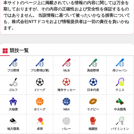
本サイトのページ上に掲載されている情報の内容に関しては万全を
期しておりますが、その内容の正確性および安全性を保証するもの
ではありません。 当該情報に基づいて被ったいかなる損害について
も、株式会社NTTドコモおよび情報提供者は一切の責任を負いかね
ます。
競技一覧
プロ野球
プロ野球(2軍)
MLB
高校野球
侍ジャパン
ゴルフ
Jリーグ
海外サッカー
日本代表
テニス
大相撲
Bリーグ
NBA
ラグビー
中央競馬
地方競馬
卓球
バレー
格闘技
バドミントン