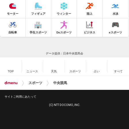
モーター
フィギュア
ウィンター
陸上
水泳
自転車
学生スポーツ
Doスポーツ
ビジネス
eスポーツ
データ提供：日本中央競馬会
TOP
ニュース
天気
スポーツ
占い
すべて
スポーツ
中央競馬
サイトご利用にあたって
(C) NTT DOCOMO, INC.