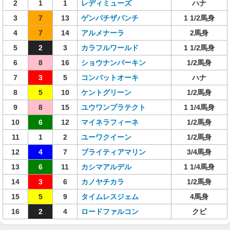
2
1
1
レディミューズ
ハナ
3
7
13
ゲンパチザパンチ
1 1/2馬身
4
7
14
アルメナーラ
2馬身
5
2
3
カラフルワールド
1 1/2馬身
6
8
16
ショウナンバーキン
1/2馬身
7
3
5
コンバットオーキ
ハナ
8
5
10
ケントグリーン
1/2馬身
9
8
15
ユウワンプラテクト
1 1/4馬身
10
6
12
マイネラフィーネ
1/2馬身
11
1
2
ユーワクイーン
1/2馬身
12
4
7
ブライティアマリン
3/4馬身
13
6
11
カシマアルデル
1 1/4馬身
14
3
6
カノヤチカラ
1/2馬身
15
5
9
タイムレスジェム
4馬身
16
2
4
ロードファルコン
クビ