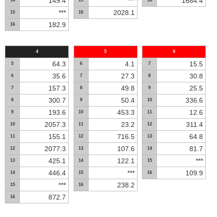
149.4
***
1684.4
14
15
16
***
2028.1
15
16
182.9
16
4
5
6
64.3
4.1
15.5
5
6
7
35.6
27.3
30.8
6
7
8
157.3
49.8
25.5
7
8
9
300.7
50.4
336.6
8
9
10
193.6
453.3
12.6
9
10
11
2057.3
23.2
311.4
10
11
12
155.1
716.5
64.8
11
12
13
2077.3
107.6
81.7
12
13
14
425.1
122.1
***
13
14
15
446.4
***
109.9
14
15
16
***
238.2
15
16
872.7
16