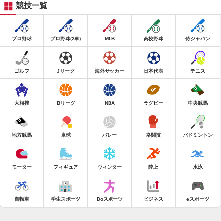
競技一覧
プロ野球
プロ野球(2軍)
MLB
高校野球
侍ジャパン
ゴルフ
Jリーグ
海外サッカー
日本代表
テニス
大相撲
Bリーグ
NBA
ラグビー
中央競馬
地方競馬
卓球
バレー
格闘技
バドミントン
モーター
フィギュア
ウィンター
陸上
水泳
自転車
学生スポーツ
Doスポーツ
ビジネス
eスポーツ