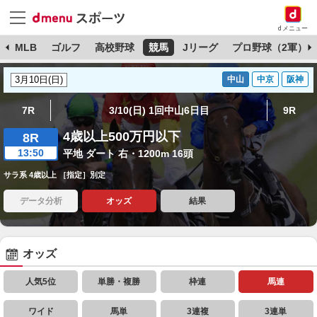
dメニュー
球
MLB
ゴルフ
高校野球
競馬
Jリーグ
プロ野球（2軍）
中山
中京
阪神
7R
3/10(日) 1回中山6日目
9R
4歳以上500万円以下
8R
13:50
平地 ダート 右・1200m 16頭
サラ系 4歳以上 ［指定］別定
データ分析
オッズ
結果
オッズ
人気5位
単勝・複勝
枠連
馬連
ワイド
馬単
3連複
3連単