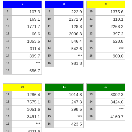
7
8
9
107.3
222.9
1375.6
8
9
10
169.1
2272.9
118.1
9
10
11
1771.7
128.8
2268.2
10
11
12
66.6
2006.3
397.2
11
12
13
1853.5
546.4
528.8
12
13
14
311.4
542.6
***
13
14
15
399.7
***
900.0
14
15
16
***
981.8
15
16
656.7
16
10
11
12
1286.4
1014.8
3002.3
11
12
13
7575.1
247.3
3424.6
12
13
14
3051.6
298.5
***
13
14
15
3491.1
***
4160.7
14
15
16
***
423.5
15
16
4111.6
16