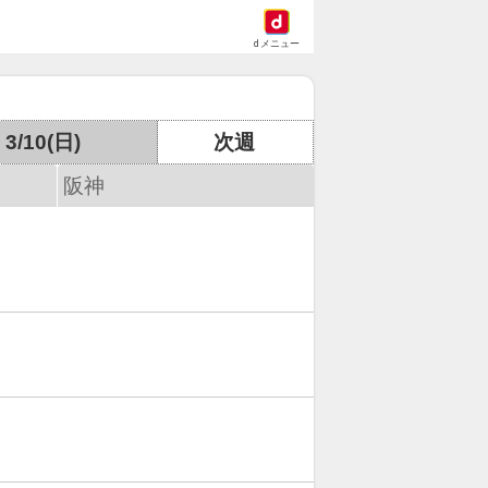
dメニュー
3/10(日)
次週
阪神