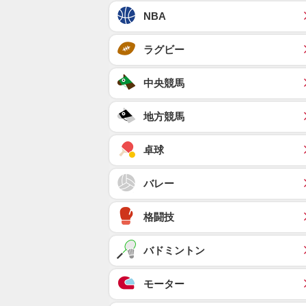
NBA
ラグビー
中央競馬
地方競馬
卓球
バレー
格闘技
バドミントン
モーター