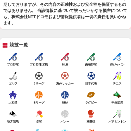
期しておりますが、その内容の正確性および安全性を保証するもの
ではありません。 当該情報に基づいて被ったいかなる損害について
も、株式会社NTTドコモおよび情報提供者は一切の責任を負いかね
ます。
競技一覧
プロ野球
プロ野球(2軍)
MLB
高校野球
侍ジャパン
ゴルフ
Jリーグ
海外サッカー
日本代表
テニス
大相撲
Bリーグ
NBA
ラグビー
中央競馬
地方競馬
卓球
バレー
格闘技
バドミントン