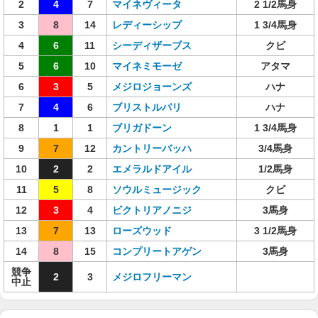
2
4
7
マイネヴィータ
2 1/2馬身
3
8
14
レディーシップ
1 3/4馬身
4
6
11
シーディザーブス
クビ
5
6
10
マイネミモーゼ
アタマ
6
3
5
メジロジョーンズ
ハナ
7
4
6
ブリストルパリ
ハナ
8
1
1
ブリガドーン
1 3/4馬身
9
7
12
カントリーバッハ
3/4馬身
10
2
2
エメラルドアイル
1/2馬身
11
5
8
ソウルミュージック
クビ
12
3
4
ビクトリアノニジ
3馬身
13
7
13
ローズウッド
3 1/2馬身
14
8
15
コンプリートアゲン
3馬身
競争
2
3
メジロフリーマン
中止