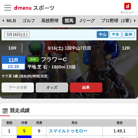
dメニュー
球
MLB
ゴルフ
高校野球
競馬
Jリーグ
プロ野球（2軍）
中山
中京
阪神
10R
3/16(土) 1回中山7日目
12R
フラワーC
11R
15:35
平地 芝 右・1800m 15頭
サラ系 3歳 (混合)牝(特指)別定
データ分析
オッズ
結果
競走成績
着順
枠番
馬番
馬名
着差
1
5
9
スマイルトゥモロー
1.49.1