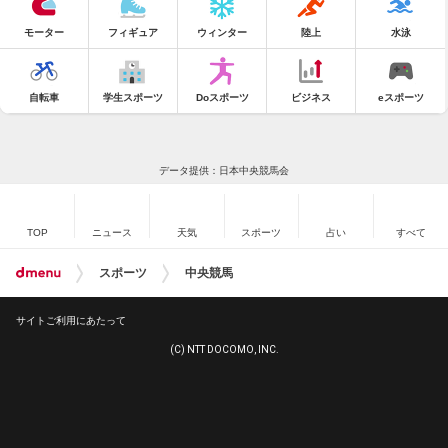
モーター
フィギュア
ウィンター
陸上
水泳
自転車
学生スポーツ
Doスポーツ
ビジネス
eスポーツ
データ提供：日本中央競馬会
TOP
ニュース
天気
スポーツ
占い
すべて
スポーツ
中央競馬
サイトご利用にあたって
(C) NTT DOCOMO, INC.