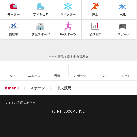
モーター
フィギュア
ウィンター
陸上
水泳
自転車
学生スポーツ
Doスポーツ
ビジネス
eスポーツ
データ提供：日本中央競馬会
TOP
ニュース
天気
スポーツ
占い
すべて
スポーツ
中央競馬
サイトご利用にあたって
(C) NTT DOCOMO, INC.