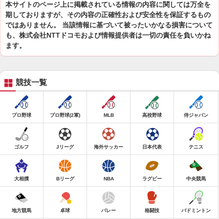
本サイトのページ上に掲載されている情報の内容に関しては万全を
期しておりますが、その内容の正確性および安全性を保証するもの
ではありません。 当該情報に基づいて被ったいかなる損害について
も、株式会社NTTドコモおよび情報提供者は一切の責任を負いかね
ます。
競技一覧
プロ野球
プロ野球(2軍)
MLB
高校野球
侍ジャパン
ゴルフ
Jリーグ
海外サッカー
日本代表
テニス
大相撲
Bリーグ
NBA
ラグビー
中央競馬
地方競馬
卓球
バレー
格闘技
バドミントン