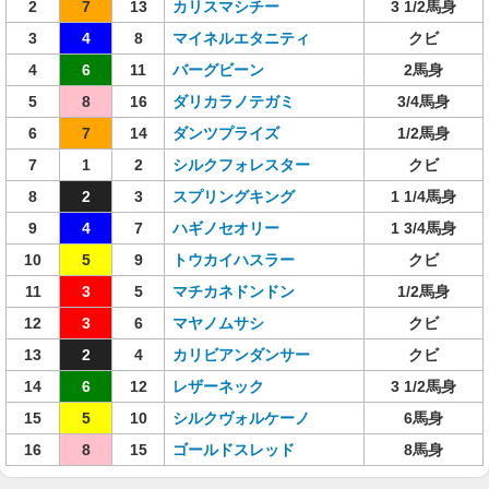
2
7
13
カリスマシチー
3 1/2馬身
3
4
8
マイネルエタニティ
クビ
4
6
11
バーグビーン
2馬身
5
8
16
ダリカラノテガミ
3/4馬身
6
7
14
ダンツプライズ
1/2馬身
7
1
2
シルクフォレスター
クビ
8
2
3
スプリングキング
1 1/4馬身
9
4
7
ハギノセオリー
1 3/4馬身
10
5
9
トウカイハスラー
クビ
11
3
5
マチカネドンドン
1/2馬身
12
3
6
マヤノムサシ
クビ
13
2
4
カリビアンダンサー
クビ
14
6
12
レザーネック
3 1/2馬身
15
5
10
シルクヴォルケーノ
6馬身
16
8
15
ゴールドスレッド
8馬身