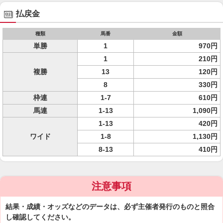
払戻金
種類
馬番
金額
単勝
1
970円
1
210円
複勝
13
120円
8
330円
枠連
1-7
610円
馬連
1-13
1,090円
1-13
420円
ワイド
1-8
1,130円
8-13
410円
注意事項
結果・成績・オッズなどのデータは、必ず主催者発行のものと照合
し確認してください。