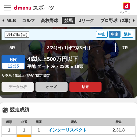
dメニュー
球
MLB
ゴルフ
高校野球
競馬
Jリーグ
プロ野球（2軍）
中山
中京
阪神
5R
3/24(日) 1回中京8日目
7R
4歳以上500万円以下
6R
12:35
平地 ダート 左・2300m 16頭
サラ系 4歳以上 (混合)[指定]別定
データ分析
オッズ
結果
競走成績
着順
枠番
馬番
馬名
着差
1
1
1
インターリスペクト
2.31.8