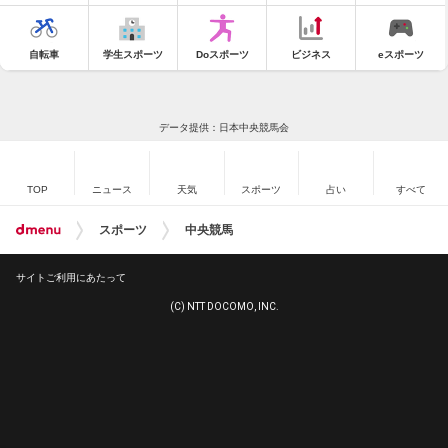
自転車
学生スポーツ
Doスポーツ
ビジネス
eスポーツ
データ提供：日本中央競馬会
TOP
ニュース
天気
スポーツ
占い
すべて
スポーツ
中央競馬
サイトご利用にあたって
(C) NTT DOCOMO, INC.