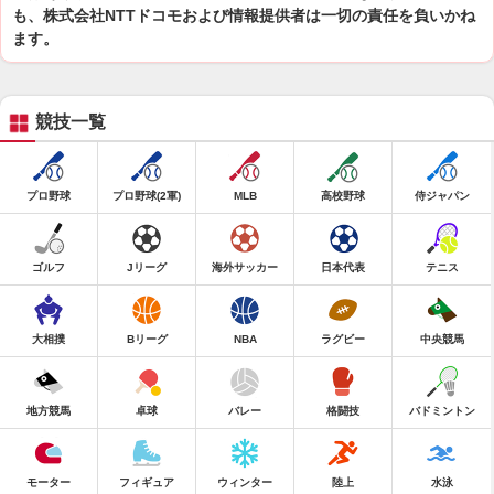
も、株式会社NTTドコモおよび情報提供者は一切の責任を負いかね
ます。
競技一覧
プロ野球
プロ野球(2軍)
MLB
高校野球
侍ジャパン
ゴルフ
Jリーグ
海外サッカー
日本代表
テニス
大相撲
Bリーグ
NBA
ラグビー
中央競馬
地方競馬
卓球
バレー
格闘技
バドミントン
モーター
フィギュア
ウィンター
陸上
水泳