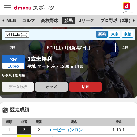
dメニュー
球
MLB
ゴルフ
高校野球
競馬
Jリーグ
プロ野球（2軍）
新潟
東京
京都
2R
5/11(土) 1回新潟7日目
4R
3歳未勝利
3R
10:45
平地 ダート 左・1200m 14頭
サラ系 3歳 馬齢
データ分析
オッズ
結果
競走成績
着順
枠番
馬番
馬名
着差
1
2
2
エーピーコンロン
1.13.1