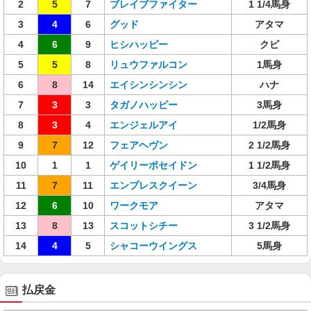
2
5
7
ブレイブファイター
1 1/4馬身
3
4
6
グッド
アタマ
4
6
9
ヒシハッピー
クビ
5
5
8
リュウファルコン
1馬身
6
8
14
エイシンシンシン
ハナ
7
3
3
タガノハッピー
3馬身
8
3
4
エンジェルアイ
1/2馬身
9
7
12
フェアヘヴン
2 1/2馬身
10
1
1
ゲイリーポセイドン
1 1/2馬身
11
7
11
エンプレスクイーン
3/4馬身
12
6
10
ワークモア
アタマ
13
8
13
スコットシチー
3 1/2馬身
14
4
5
シャコーウイングス
5馬身
払戻金