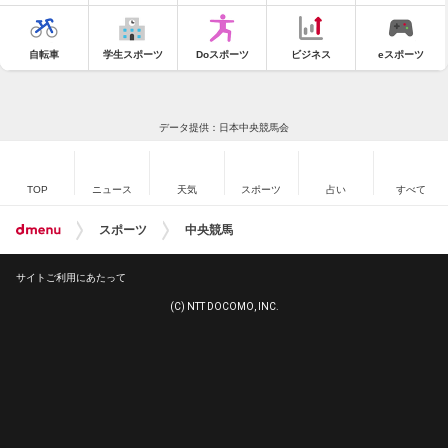
自転車
学生スポーツ
Doスポーツ
ビジネス
eスポーツ
データ提供：日本中央競馬会
TOP
ニュース
天気
スポーツ
占い
すべて
スポーツ
中央競馬
サイトご利用にあたって
(C) NTT DOCOMO, INC.