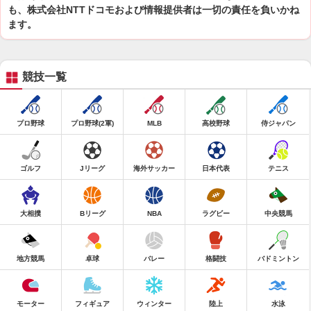
も、株式会社NTTドコモおよび情報提供者は一切の責任を負いかね
ます。
競技一覧
プロ野球
プロ野球(2軍)
MLB
高校野球
侍ジャパン
ゴルフ
Jリーグ
海外サッカー
日本代表
テニス
大相撲
Bリーグ
NBA
ラグビー
中央競馬
地方競馬
卓球
バレー
格闘技
バドミントン
モーター
フィギュア
ウィンター
陸上
水泳