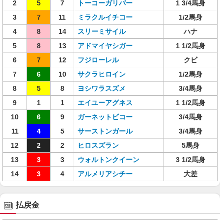
2
5
7
トーコーガリバー
1 3/4馬身
3
7
11
ミラクルイチコー
1/2馬身
4
8
14
スリーミサイル
ハナ
5
8
13
アドマイヤシガー
1 1/2馬身
6
7
12
フジローレル
クビ
7
6
10
サクラヒロイン
1/2馬身
8
5
8
ヨシワラスズメ
3/4馬身
9
1
1
エイユーアグネス
1 1/2馬身
10
6
9
ガーネットビコー
3/4馬身
11
4
5
サーストンガール
3/4馬身
12
2
2
ヒロスズラン
5馬身
13
3
3
ウォルトンクイーン
3 1/2馬身
14
3
4
アルメリアシチー
大差
払戻金