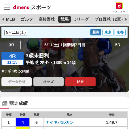
dメニュー
球
MLB
ゴルフ
高校野球
競馬
Jリーグ
プロ野球（2軍）
新潟
東京
京都
3R
5/11(土) 1回新潟7日目
5R
3歳未勝利
4R
11:15
平地 芝 左 外・1800m 14頭
サラ系 3歳 (父)馬齢
データ分析
オッズ
結果
競走成績
着順
枠番
馬番
馬名
着差
1
4
6
ナイキバルカン
1.49.7