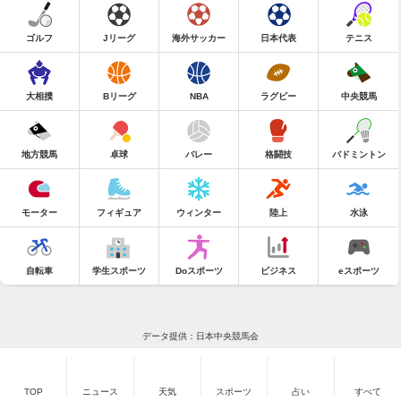
ゴルフ
Jリーグ
海外サッカー
日本代表
テニス
大相撲
Bリーグ
NBA
ラグビー
中央競馬
地方競馬
卓球
バレー
格闘技
バドミントン
モーター
フィギュア
ウィンター
陸上
水泳
自転車
学生スポーツ
Doスポーツ
ビジネス
eスポーツ
データ提供：日本中央競馬会
TOP
ニュース
天気
スポーツ
占い
すべて