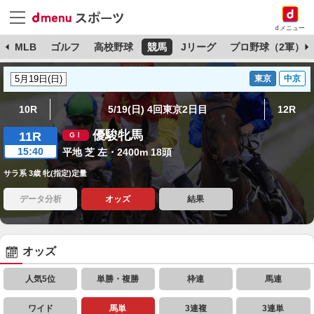
dメニュー
球
MLB
ゴルフ
高校野球
競馬
Jリーグ
プロ野球（2軍）
東京
中京
10R
5/19(日) 4回東京2日目
12R
優駿牝馬
11R
15:40
平地 芝 左・2400m 18頭
サラ系 3歳 牝(指定)定量
データ分析
オッズ
結果
オッズ
人気5位
単勝・複勝
枠連
馬連
ワイド
馬単
3連複
3連単