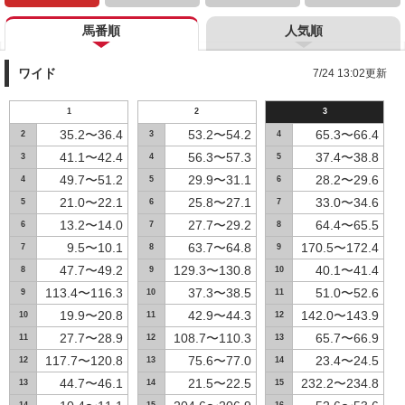
馬番順
人気順
ワイド
7/24 13:02更新
1
2
3
35.2〜36.4
53.2〜54.2
65.3〜66.4
2
3
4
41.1〜42.4
56.3〜57.3
37.4〜38.8
3
4
5
49.7〜51.2
29.9〜31.1
28.2〜29.6
4
5
6
21.0〜22.1
25.8〜27.1
33.0〜34.6
5
6
7
13.2〜14.0
27.7〜29.2
64.4〜65.5
6
7
8
9.5〜10.1
63.7〜64.8
170.5〜172.4
7
8
9
47.7〜49.2
129.3〜130.8
40.1〜41.4
8
9
10
113.4〜116.3
37.3〜38.5
51.0〜52.6
9
10
11
19.9〜20.8
42.9〜44.3
142.0〜143.9
10
11
12
27.7〜28.9
108.7〜110.3
65.7〜66.9
11
12
13
117.7〜120.8
75.6〜77.0
23.4〜24.5
12
13
14
44.7〜46.1
21.5〜22.5
232.2〜234.8
13
14
15