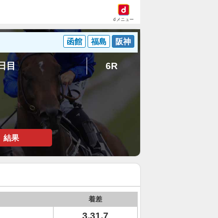
dメニュー
函館
福島
阪神
1日目
6R
結果
着差
3.31.7