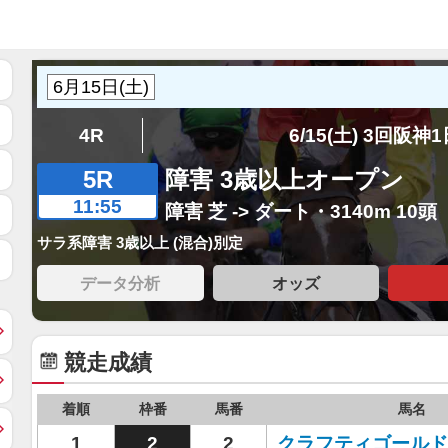
4R
6/15(土) 3回阪神
5R
障害 3歳以上オープン
11:55
障害 芝 -> ダート・3140m 10頭
サラ系障害 3歳以上 (混合)別定
データ分析
オッズ
競走成績
着順
枠番
馬番
馬名
1
2
2
クラフティゴールド