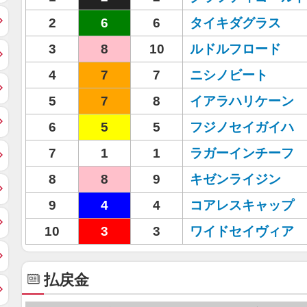
2
6
6
タイキダグラス
3
8
10
ルドルフロード
4
7
7
ニシノビート
5
7
8
イアラハリケーン
6
5
5
フジノセイガイハ
7
1
1
ラガーインチーフ
8
8
9
キゼンライジン
9
4
4
コアレスキャップ
10
3
3
ワイドセイヴィア
払戻金