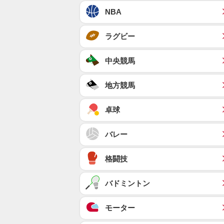
NBA
ラグビー
中央競馬
地方競馬
卓球
バレー
格闘技
バドミントン
モーター