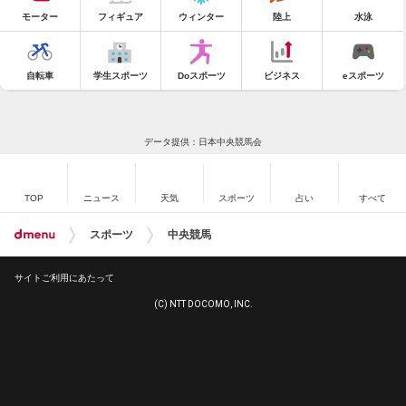
モーター
フィギュア
ウィンター
陸上
水泳
自転車
学生スポーツ
Doスポーツ
ビジネス
eスポーツ
データ提供：日本中央競馬会
TOP
ニュース
天気
スポーツ
占い
すべて
スポーツ
中央競馬
サイトご利用にあたって
(C) NTT DOCOMO, INC.