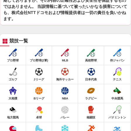
期しておりますが、その内容の正確性および安全性を保証するもの
ではありません。 当該情報に基づいて被ったいかなる損害について
も、株式会社NTTドコモおよび情報提供者は一切の責任を負いかね
ます。
競技一覧
プロ野球
プロ野球(2軍)
MLB
高校野球
侍ジャパン
ゴルフ
Jリーグ
海外サッカー
日本代表
テニス
大相撲
Bリーグ
NBA
ラグビー
中央競馬
地方競馬
卓球
バレー
格闘技
バドミントン