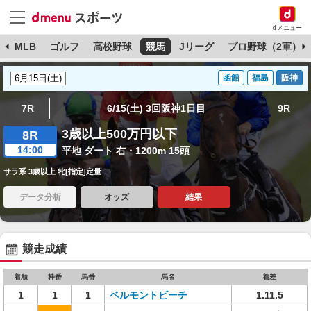
dメニュー
球
MLB
ゴルフ
高校野球
競馬
Jリーグ
プロ野球（2軍）
函館
福島
阪神
7R
6/15(土) 3回阪神1日目
9R
3歳以上500万円以下
8R
14:00
平地 ダート 右・1200m 15頭
サラ系 3歳以上 牝[指定]定量
データ分析
オッズ
結果
競走成績
着順
枠番
馬番
馬名
着差
1
1
1
ベルモントビーチ
1.11.5