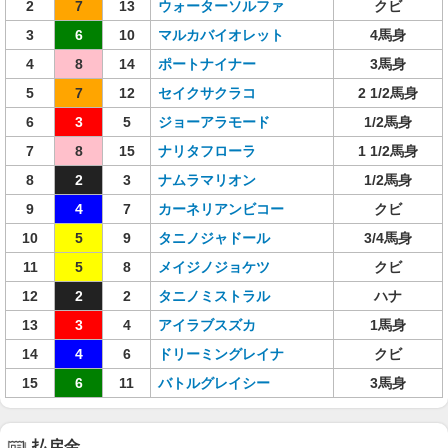
2
7
13
ウォーターソルファ
クビ
3
6
10
マルカバイオレット
4馬身
4
8
14
ポートナイナー
3馬身
5
7
12
セイクサクラコ
2 1/2馬身
6
3
5
ジョーアラモード
1/2馬身
7
8
15
ナリタフローラ
1 1/2馬身
8
2
3
ナムラマリオン
1/2馬身
9
4
7
カーネリアンビコー
クビ
10
5
9
タニノジャドール
3/4馬身
11
5
8
メイジノジョケツ
クビ
12
2
2
タニノミストラル
ハナ
13
3
4
アイラブスズカ
1馬身
14
4
6
ドリーミングレイナ
クビ
15
6
11
バトルグレイシー
3馬身
払戻金