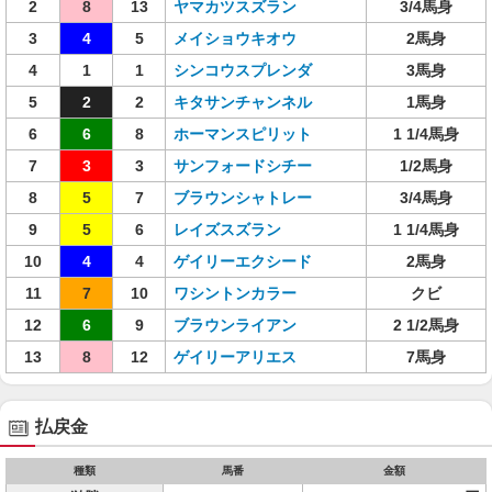
2
8
13
ヤマカツスズラン
3/4馬身
3
4
5
メイショウキオウ
2馬身
4
1
1
シンコウスプレンダ
3馬身
5
2
2
キタサンチャンネル
1馬身
6
6
8
ホーマンスピリット
1 1/4馬身
7
3
3
サンフォードシチー
1/2馬身
8
5
7
ブラウンシャトレー
3/4馬身
9
5
6
レイズスズラン
1 1/4馬身
10
4
4
ゲイリーエクシード
2馬身
11
7
10
ワシントンカラー
クビ
12
6
9
ブラウンライアン
2 1/2馬身
13
8
12
ゲイリーアリエス
7馬身
払戻金
種類
馬番
金額