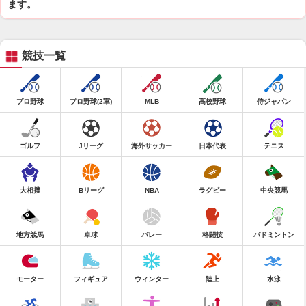
ます。
競技一覧
プロ野球
プロ野球(2軍)
MLB
高校野球
侍ジャパン
ゴルフ
Jリーグ
海外サッカー
日本代表
テニス
大相撲
Bリーグ
NBA
ラグビー
中央競馬
地方競馬
卓球
バレー
格闘技
バドミントン
モーター
フィギュア
ウィンター
陸上
水泳