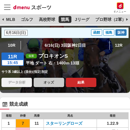
dメニュー
球
MLB
ゴルフ
高校野球
競馬
Jリーグ
プロ野球（2軍）
函館
福島
阪神
10R
6/16(日) 3回阪神2日目
12R
プロキオンS
11R
15:45
平地 ダート 右・1400m 13頭
サラ系 3歳以上 (混合)(指定)別定
データ分析
オッズ
結果
競走成績
着順
枠番
馬番
馬名
着差
1
7
11
スターリングローズ
1.22.9