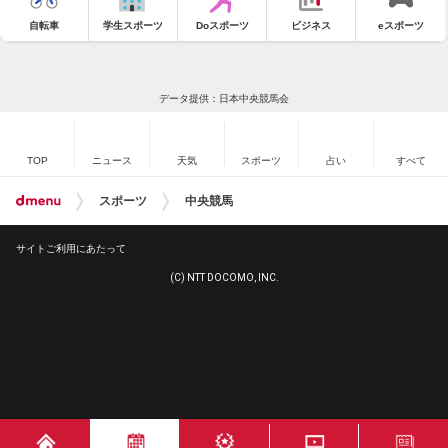
自転車
学生スポーツ
Doスポーツ
ビジネス
eスポーツ
データ提供：日本中央競馬会
TOP
ニュース
天気
スポーツ
占い
すべて
スポーツ
中央競馬
サイトご利用にあたって
(C) NTT DOCOMO, INC.