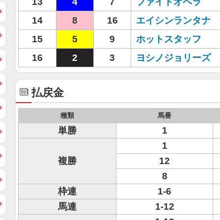
13
4
7
ファイトオペラ
14
8
16
エイシンランタナ
15
5
9
ホットスタッフ
16
2
3
ヨシノジョリーズ
払戻金
種類
馬番
単勝
1
1
複勝
12
8
枠連
1-6
馬連
1-12