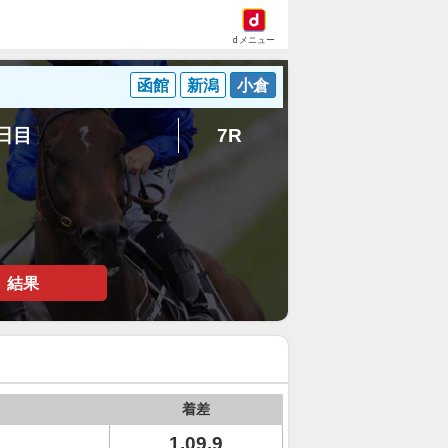
dメニュー
函館
新潟
小倉
6日目
7R
結果
着差
1.09.9