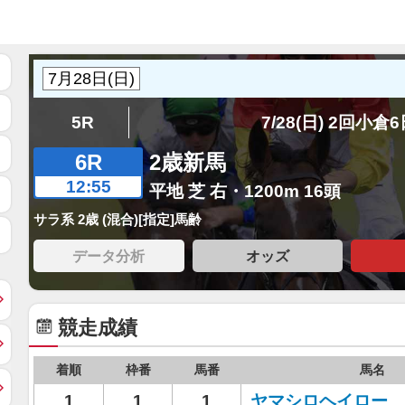
5R
7/28(日) 2回小倉
6R
2歳新馬
12:55
平地 芝 右・1200m 16頭
サラ系 2歳 (混合)[指定]馬齢
データ分析
オッズ
競走成績
着順
枠番
馬番
馬名
1
1
1
ヤマシロヘイロー