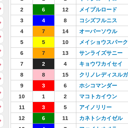
2
6
12
メイプルロード
3
4
8
コシズフルニス
4
7
14
オーバーソウル
5
5
10
メイショウスパーク
6
7
13
サンライズサニー
7
2
4
キョウワカイセイ
8
8
15
クリノレディスルガ
9
3
6
ホシコマンダー
10
1
2
マコトカイウン
11
3
5
アイノリリー
12
6
11
カネトシカイゼル