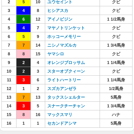
2
5
10
ユウセイント
クビ
3
4
8
ヒシアスカ
クビ
4
6
12
アイノビジン
1 1/2馬身
5
4
7
マヤノトリンケット
クビ
6
5
9
ホッコーメモリー
クビ
7
7
14
ニシノマズルカ
1 3/4馬身
8
8
15
ヤマシロ
クビ
9
2
4
オレンジブロッサム
1 1/4馬身
10
2
3
スターオブクィーン
クビ
11
3
6
ライトハートリー
1 1/4馬身
12
1
2
スズカアンゼラ
1/2馬身
13
7
13
タックスシェルター
5馬身
14
3
5
スナークチーチャン
1 3/4馬身
15
8
16
マックスマリ
ハナ
16
1
1
セカンドアシマ
5馬身