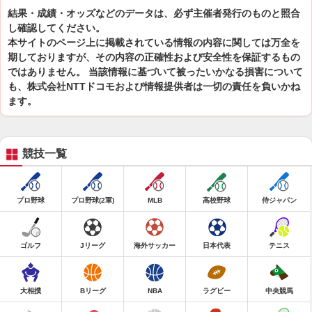
結果・成績・オッズなどのデータは、必ず主催者発行のものと照合
し確認してください。
本サイトのページ上に掲載されている情報の内容に関しては万全を
期しておりますが、その内容の正確性および安全性を保証するもの
ではありません。 当該情報に基づいて被ったいかなる損害について
も、株式会社NTTドコモおよび情報提供者は一切の責任を負いかね
ます。
競技一覧
プロ野球
プロ野球(2軍)
MLB
高校野球
侍ジャパン
ゴルフ
Jリーグ
海外サッカー
日本代表
テニス
大相撲
Bリーグ
NBA
ラグビー
中央競馬