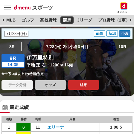
dメニュー
球
MLB
ゴルフ
高校野球
競馬
Jリーグ
プロ野球（2軍）
函館
新潟
小倉
8R
7/28(日) 2回小倉6日目
10R
伊万里特別
9R
14:35
平地 芝 右・1200m 16頭
サラ系 3歳以上 牝(特指)別定
データ分析
オッズ
結果
競走成績
着順
枠番
馬番
馬名
着差
1
6
11
エリーナ
1.08.5