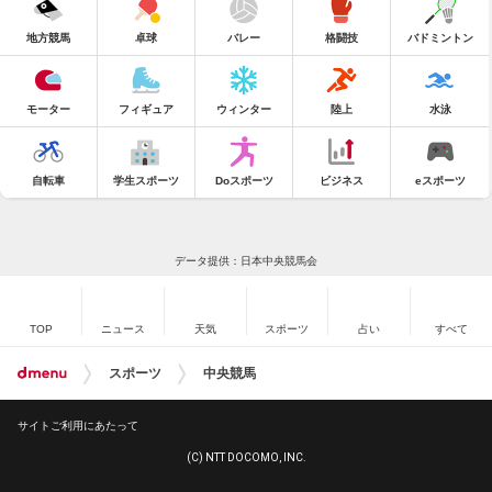
地方競馬
卓球
バレー
格闘技
バドミントン
モーター
フィギュア
ウィンター
陸上
水泳
自転車
学生スポーツ
Doスポーツ
ビジネス
eスポーツ
データ提供：日本中央競馬会
TOP
ニュース
天気
スポーツ
占い
すべて
スポーツ
中央競馬
サイトご利用にあたって
(C) NTT DOCOMO, INC.