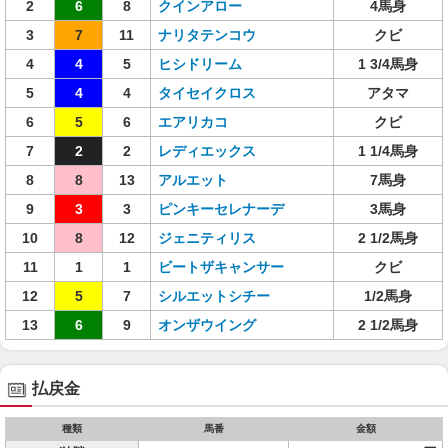
2
6
8
クインアロー
4馬身
3
7
11
ナリタテンコウ
クビ
4
4
5
ヒシドリーム
1 3/4馬身
5
4
4
タイセイクロス
アタマ
6
5
6
エアリカコ
クビ
7
2
2
レディエックス
1 1/4馬身
8
8
13
アルエット
7馬身
9
3
3
ピンキーセレナーデ
3馬身
10
8
12
ジェニティリス
2 1/2馬身
11
1
1
ビートザキャンサー
クビ
12
5
7
シルエットシチー
1/2馬身
13
6
9
オンザウイング
2 1/2馬身
払戻金
種類
馬番
金額