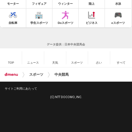
モーター
フィギュア
ウィンター
陸上
水泳
自転車
学生スポーツ
Doスポーツ
ビジネス
eスポーツ
データ提供：日本中央競馬会
TOP
ニュース
天気
スポーツ
占い
すべて
スポーツ
中央競馬
サイトご利用にあたって
(C) NTT DOCOMO, INC.