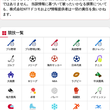
ではありません。 当該情報に基づいて被ったいかなる損害について
も、株式会社NTTドコモおよび情報提供者は一切の責任を負いかね
ます。
競技一覧
プロ野球
プロ野球(2軍)
MLB
高校野球
侍ジャパン
ゴルフ
Jリーグ
海外サッカー
日本代表
テニス
大相撲
Bリーグ
NBA
ラグビー
中央競馬
地方競馬
卓球
バレー
格闘技
バドミントン