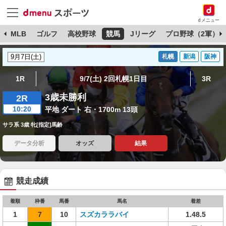
dメニュー
球
MLB
ゴルフ
高校野球
競馬
Jリーグ
プロ野球（2軍）
札幌
新潟
阪神
1R
9/7(土) 2回札幌1日目
3R
3歳未勝利
2R
10:20
平地 ダート 右・1700m 13頭
サラ系 3歳 牝[指定]馬齢
データ分析
オッズ
結果
競走成績
着順
枠番
馬番
馬名
着差
1
7
10
スズカララバイ
1.48.5