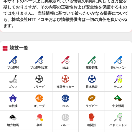
本サイトのページ上に掲載されている情報の内容に関しては万全を
期しておりますが、その内容の正確性および安全性を保証するもの
ではありません。 当該情報に基づいて被ったいかなる損害について
も、株式会社NTTドコモおよび情報提供者は一切の責任を負いかね
ます。
競技一覧
プロ野球
プロ野球(2軍)
MLB
高校野球
侍ジャパン
ゴルフ
Jリーグ
海外サッカー
日本代表
テニス
大相撲
Bリーグ
NBA
ラグビー
中央競馬
地方競馬
卓球
バレー
格闘技
バドミントン