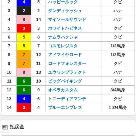
2
4
5
ハッピールック
クビ
3
2
2
ダンディラッシュ
ハナ
4
8
14
マイソールサウンド
ハナ
5
3
3
ホワイトハピネス
クビ
6
5
8
ナムラハクシャ
クビ
7
5
7
コスモレジスタ
1/2馬身
8
7
12
アドマイヤロード
1/2馬身
9
7
11
ロードフォレスター
クビ
10
8
13
ユウワンプラテクト
ハナ
11
6
10
ビッグバイキング
クビ
12
6
9
オペラカスタム
3/4馬身
13
4
6
トニーディアマンテ
クビ
14
3
4
ブルーエンプレス
1 3/4馬身
払戻金