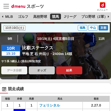
dメニュー
球
MLB
ゴルフ
高校野球
競馬
Jリーグ
プロ野球（2軍）
福島
中山
京都
9R
10/19(土) 4回京都5日目
11R
比叡ステークス
10R
15:10
平地 芝 右 外回り・2400m 14頭
サラ系 3歳以上 (混合)(特指)別定
データ分析
オッズ
結果
競走成績
着順
枠番
馬番
馬名
着差
1
1
1
フェリシタル
2.27.0