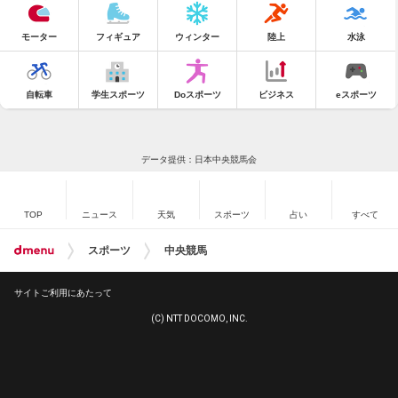
モーター
フィギュア
ウィンター
陸上
水泳
自転車
学生スポーツ
Doスポーツ
ビジネス
eスポーツ
データ提供：日本中央競馬会
TOP
ニュース
天気
スポーツ
占い
すべて
スポーツ
中央競馬
サイトご利用にあたって
(C) NTT DOCOMO, INC.