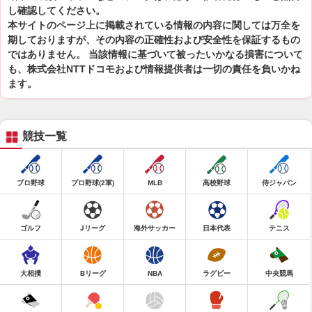
し確認してください。
本サイトのページ上に掲載されている情報の内容に関しては万全を
期しておりますが、その内容の正確性および安全性を保証するもの
ではありません。 当該情報に基づいて被ったいかなる損害について
も、株式会社NTTドコモおよび情報提供者は一切の責任を負いかね
ます。
競技一覧
プロ野球
プロ野球(2軍)
MLB
高校野球
侍ジャパン
ゴルフ
Jリーグ
海外サッカー
日本代表
テニス
大相撲
Bリーグ
NBA
ラグビー
中央競馬