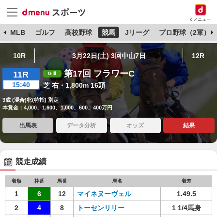
dメニュー
球
MLB
ゴルフ
高校野球
競馬
Jリーグ
プロ野球（2軍）
10R
3月22日(土) 3回中山7日
12R
第17回 フラワーC
11R
15:40
芝 右・1,800m 16頭
3歳 (混合)牝(特指) 別定
本賞金：4,000、1,600、1,000、600、400万円
出馬表
データ分析
オッズ
結果
競走成績
着順
枠番
馬番
馬名
着差
1
6
12
マイネヌーヴェル
1.49.5
2
4
8
トーセンリリー
1 1/4馬身