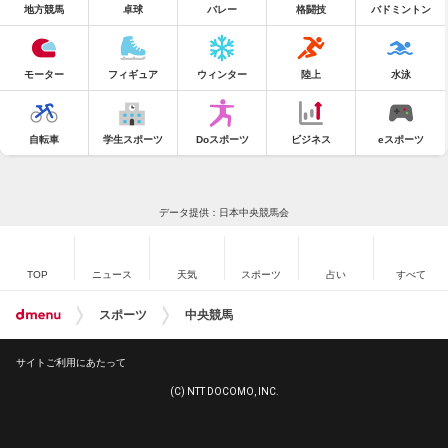
地方競馬
卓球
バレー
格闘技
バドミントン
モーター
フィギュア
ウィンター
陸上
水泳
自転車
学生スポーツ
Doスポーツ
ビジネス
eスポーツ
データ提供：日本中央競馬会
TOP
ニュース
天気
スポーツ
占い
すべて
スポーツ
中央競馬
サイトご利用にあたって
(C) NTT DOCOMO, INC.