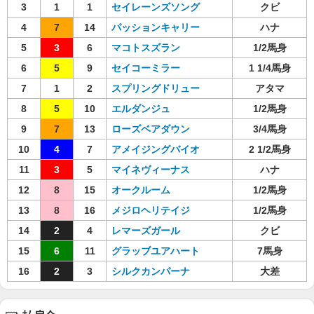
3
1
1
セイレーンズソング
クビ
4
7
14
パッションキャリー
ハナ
5
3
6
マコトスズラン
1/2馬身
6
5
9
セイコーミラー
1 1/4馬身
7
1
2
スプリングドリュー
アタマ
8
5
10
エルダンジュ
1/2馬身
9
7
13
ローズベアダウン
3/4馬身
10
4
7
アメイジングバイオ
2 1/2馬身
11
3
5
マイネヴィーナス
ハナ
12
8
15
オークルーム
1/2馬身
13
8
16
メジロヘリテイジ
1/2馬身
14
2
4
レマーズガール
クビ
15
6
11
グラッブユアハート
7馬身
16
2
3
シルクカンパーナ
大差