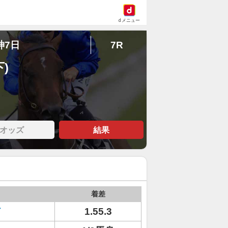
dメニュー
神7日
7R
)
オッズ
結果
着差
ド
1.55.3