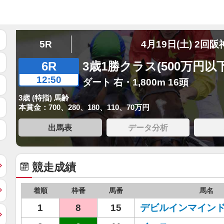
5R
4月19日(土) 2回阪
6R
3歳1勝クラス(500万円以下
12:50
ダート 右・1,800m 16頭
3歳 (特指) 馬齢
本賞金：700、280、180、110、70万円
出馬表
データ分析
競走成績
着順
枠番
馬番
馬名
1
8
15
デビルインマイン