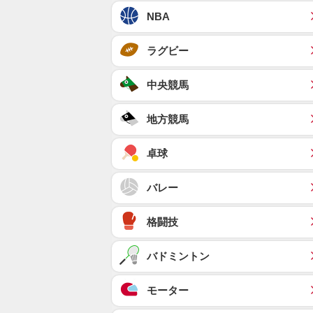
NBA
ラグビー
中央競馬
地方競馬
卓球
バレー
格闘技
バドミントン
モーター