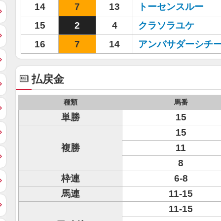
14
7
13
トーセンスルー
15
2
4
クラソラユケ
16
7
14
アンバサダーシチ
払戻金
種類
馬番
単勝
15
15
複勝
11
8
枠連
6-8
馬連
11-15
11-15