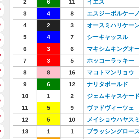
2
6
11
イエス
3
4
8
エスジーボルケー
4
2
3
オースミハリケー
5
4
7
シーキャッスル
6
3
6
マキシムキングオ
7
3
5
ホッコーラッキー
8
8
16
マコトマンリョウ
9
6
12
ナリタボールド
10
1
2
ジェムキャスケー
11
5
9
ヴァドヴィーツェ
12
5
10
メイショウハヤス
13
1
1
ブラッシングロー