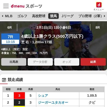
dメニュー
球
MLB
ゴルフ
高校野球
競馬
Jリーグ
プロ野球（2軍）
6R
2月1日(日) 1回小倉6日
8R
4歳以上1勝クラス(500万円以下)
7R
13:15
芝 右・1,200m 17頭
4歳以上 ［指定］ 別定
本賞金：750、300、190、110、75万円
出馬表
データ分析
オッズ
結果
競走成績
着順
枠番
馬番
馬名
着差
1
3
5
シュア
1.09.5
2
2
3
ジーガーユタカオー
クビ