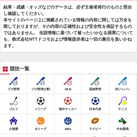
結果・成績・オッズなどのデータは、必ず主催者発行のものと照合
し確認してください。
本サイトのページ上に掲載されている情報の内容に関しては万全を
期しておりますが、その内容の正確性および安全性を保証するもの
ではありません。 当該情報に基づいて被ったいかなる損害について
も、株式会社NTTドコモおよび情報提供者は一切の責任を負いかね
ます。
競技一覧
プロ野球
プロ野球(2軍)
MLB
高校野球
侍ジャパン
ゴルフ
Jリーグ
海外サッカー
日本代表
テニス
大相撲
Bリーグ
NBA
ラグビー
中央競馬