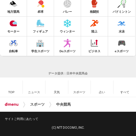
地方競馬
卓球
バレー
格闘技
バドミントン
モーター
フィギュア
ウィンター
陸上
水泳
自転車
学生スポーツ
Doスポーツ
ビジネス
eスポーツ
データ提供：日本中央競馬会
TOP
ニュース
天気
スポーツ
占い
すべて
スポーツ
中央競馬
サイトご利用にあたって
(C) NTT DOCOMO, INC.