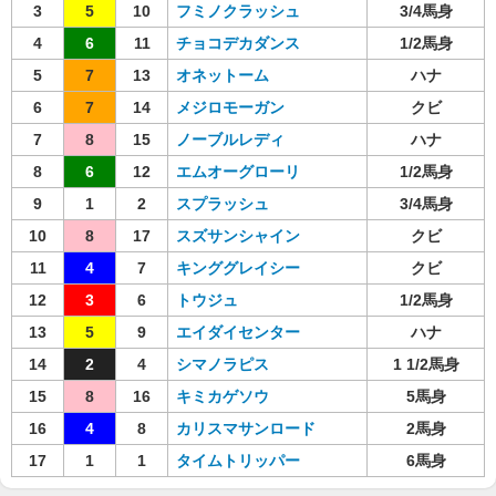
3
5
10
フミノクラッシュ
3/4馬身
4
6
11
チョコデカダンス
1/2馬身
5
7
13
オネットーム
ハナ
6
7
14
メジロモーガン
クビ
7
8
15
ノーブルレディ
ハナ
8
6
12
エムオーグローリ
1/2馬身
9
1
2
スプラッシュ
3/4馬身
10
8
17
スズサンシャイン
クビ
11
4
7
キンググレイシー
クビ
12
3
6
トウジュ
1/2馬身
13
5
9
エイダイセンター
ハナ
14
2
4
シマノラピス
1 1/2馬身
15
8
16
キミカゲソウ
5馬身
16
4
8
カリスマサンロード
2馬身
17
1
1
タイムトリッパー
6馬身