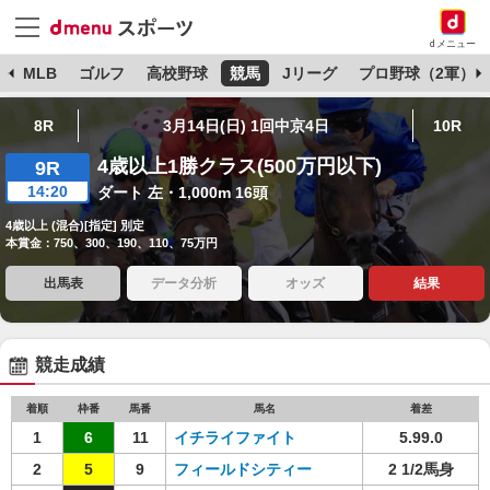
dメニュー
球
MLB
ゴルフ
高校野球
競馬
Jリーグ
プロ野球（2軍）
8R
3月14日(日) 1回中京4日
10R
4歳以上1勝クラス(500万円以下)
9R
14:20
ダート 左・1,000m 16頭
4歳以上 (混合)[指定] 別定
本賞金：750、300、190、110、75万円
出馬表
データ分析
オッズ
結果
競走成績
着順
枠番
馬番
馬名
着差
1
6
11
イチライファイト
5.99.0
2
5
9
フィールドシティー
2 1/2馬身