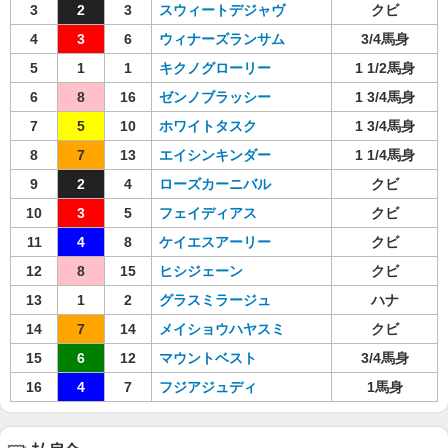
3
2
3
スウィートデジャヴ
クビ
4
3
6
ウィナーズランサム
3/4馬身
5
1
1
キクノグローリー
1 1/2馬身
6
8
16
ゼンノブラッシー
1 3/4馬身
7
5
10
ホワイトタスク
1 3/4馬身
8
7
13
エイシンキンダー
1 1/4馬身
9
2
4
ローズカーニバル
クビ
10
3
5
フェイディアス
クビ
11
4
8
ケイエスアーリー
クビ
12
8
15
ヒシジェーン
クビ
13
1
2
グラスミラージュ
ハナ
14
7
14
メイショウハヤスミ
クビ
15
6
12
マウントベスト
3/4馬身
16
4
7
フジアジュディ
1馬身