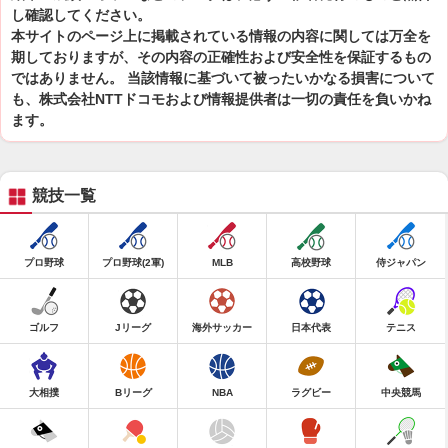
し確認してください。
本サイトのページ上に掲載されている情報の内容に関しては万全を
期しておりますが、その内容の正確性および安全性を保証するもの
ではありません。 当該情報に基づいて被ったいかなる損害について
も、株式会社NTTドコモおよび情報提供者は一切の責任を負いかね
ます。
競技一覧
プロ野球
プロ野球(2軍)
MLB
高校野球
侍ジャパン
ゴルフ
Jリーグ
海外サッカー
日本代表
テニス
大相撲
Bリーグ
NBA
ラグビー
中央競馬