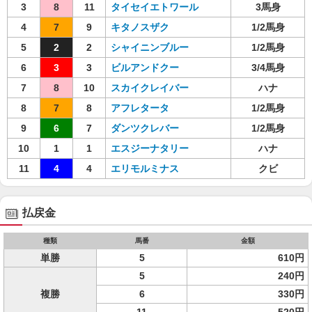
3
8
11
タイセイエトワール
3馬身
4
7
9
キタノスザク
1/2馬身
5
2
2
シャイニンブルー
1/2馬身
6
3
3
ビルアンドクー
3/4馬身
7
8
10
スカイクレイバー
ハナ
8
7
8
アフレタータ
1/2馬身
9
6
7
ダンツクレバー
1/2馬身
10
1
1
エスジーナタリー
ハナ
11
4
4
エリモルミナス
クビ
払戻金
種類
馬番
金額
単勝
5
610円
5
240円
複勝
6
330円