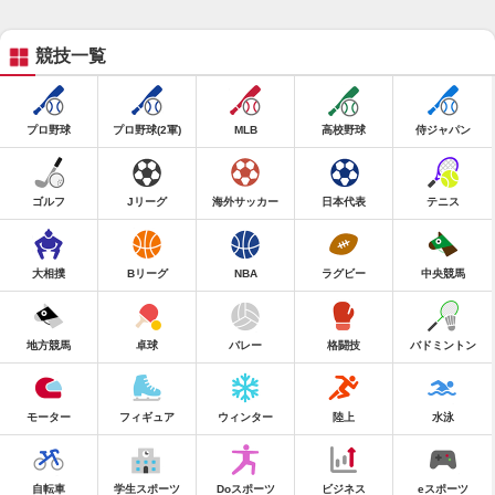
競技一覧
プロ野球
プロ野球(2軍)
MLB
高校野球
侍ジャパン
ゴルフ
Jリーグ
海外サッカー
日本代表
テニス
大相撲
Bリーグ
NBA
ラグビー
中央競馬
地方競馬
卓球
バレー
格闘技
バドミントン
モーター
フィギュア
ウィンター
陸上
水泳
自転車
学生スポーツ
Doスポーツ
ビジネス
eスポーツ