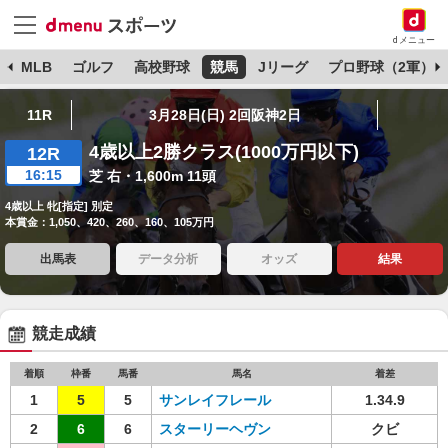
dメニュー
球
MLB
ゴルフ
高校野球
競馬
Jリーグ
プロ野球（2軍）
11R
3月28日(日) 2回阪神2日
4歳以上2勝クラス(1000万円以下)
12R
16:15
芝 右・1,600m 11頭
4歳以上 牝[指定] 別定
本賞金：1,050、420、260、160、105万円
出馬表
データ分析
オッズ
結果
競走成績
着順
枠番
馬番
馬名
着差
1
5
5
サンレイフレール
1.34.9
2
6
6
スターリーヘヴン
クビ