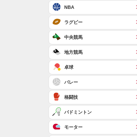
NBA
ラグビー
中央競馬
地方競馬
卓球
バレー
格闘技
バドミントン
モーター