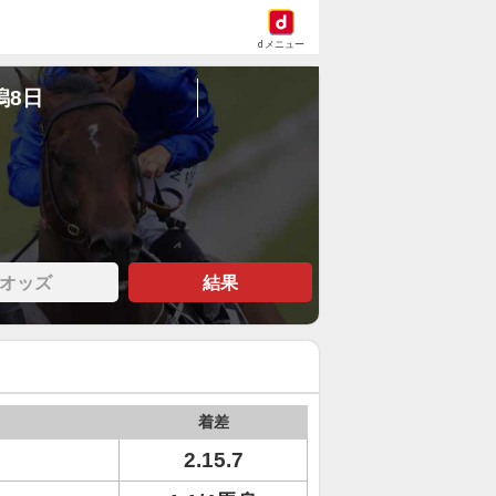
dメニュー
潟8日
オッズ
結果
着差
2.15.7