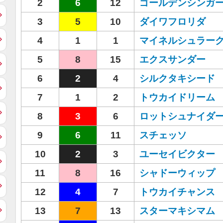
2
6
12
ゴールデンシンガ
3
5
10
ダイワフロリダ
4
1
1
マイネルシュラー
5
8
15
エクスサンダー
6
2
4
シルクタキシード
7
1
2
トウカイドリーム
8
3
6
ロットシュナイダ
9
6
11
スチェッソ
10
2
3
ユーセイビクター
11
8
16
シャドーウィップ
12
4
7
トウカイチャンス
13
7
13
スターマキシマム