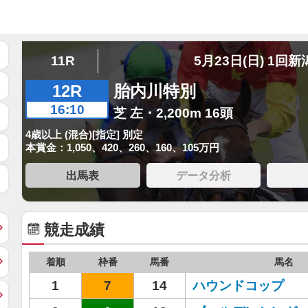
11R
5月23日(日) 1回新
12R
胎内川特別
16:10
芝 左・2,200m 16頭
4歳以上 (混合)[指定] 別定
本賞金：1,050、420、260、160、105万円
出馬表
データ分析
競走成績
着順
枠番
馬番
馬名
1
7
14
ハウンドコップ