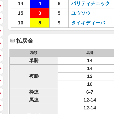
14
4
8
パリティチェック
15
3
5
ユウソウ
16
5
9
タイキディーバ
払戻金
種類
馬番
単勝
14
14
複勝
12
10
枠連
6-7
馬連
12-14
12-14