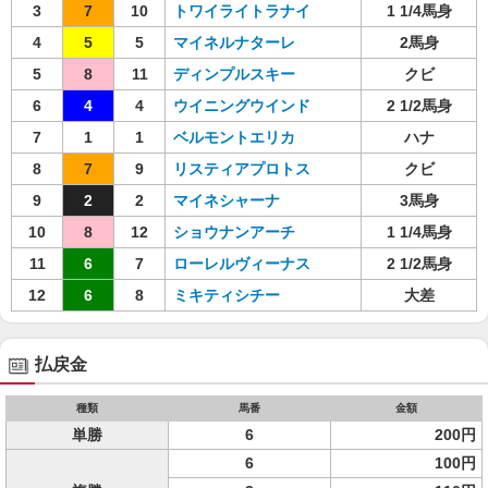
3
7
10
トワイライトラナイ
1 1/4馬身
4
5
5
マイネルナターレ
2馬身
5
8
11
ディンプルスキー
クビ
6
4
4
ウイニングウインド
2 1/2馬身
7
1
1
ベルモントエリカ
ハナ
8
7
9
リスティアプロトス
クビ
9
2
2
マイネシャーナ
3馬身
10
8
12
ショウナンアーチ
1 1/4馬身
11
6
7
ローレルヴィーナス
2 1/2馬身
12
6
8
ミキティシチー
大差
払戻金
種類
馬番
金額
単勝
6
200円
6
100円