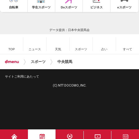
自転車
学生スポーツ
Doスポーツ
ビジネス
eスポーツ
データ提供：日本中央競馬会
TOP
ニュース
天気
スポーツ
占い
すべて
スポーツ
中央競馬
サイトご利用にあたって
(C) NTT DOCOMO, INC.