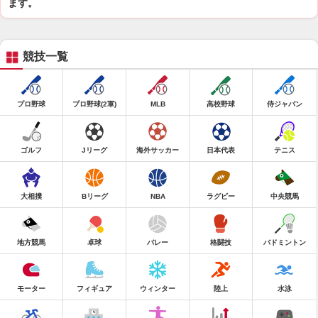
ます。
競技一覧
プロ野球
プロ野球(2軍)
MLB
高校野球
侍ジャパン
ゴルフ
Jリーグ
海外サッカー
日本代表
テニス
大相撲
Bリーグ
NBA
ラグビー
中央競馬
地方競馬
卓球
バレー
格闘技
バドミントン
モーター
フィギュア
ウィンター
陸上
水泳