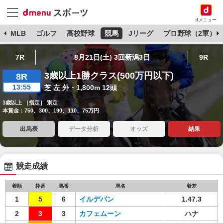
dメニュー
球
MLB
ゴルフ
高校野球
競馬
Jリーグ
プロ野球（2軍）
7R
8月21日(土) 3回新潟3日
9R
3歳以上1勝クラス(500万円以下)
8R
13:55
芝 左 外・1,800m 12頭
3歳以上 ［指定］ 別定
本賞金：750、300、190、110、75万円
出馬表
データ分析
オッズ
結果
競走成績
着順
枠番
馬番
馬名
着差
1
5
6
イルデパン
1.47.3
2
3
3
カフェムーン
ハナ