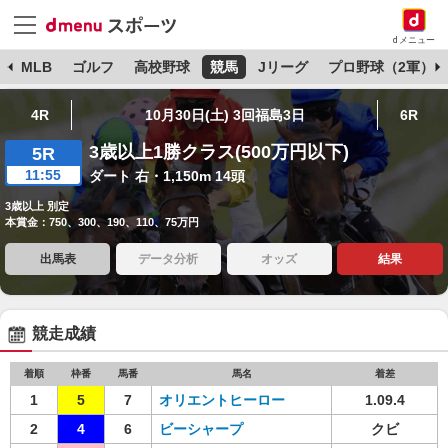
dメニュー
球
MLB
ゴルフ
高校野球
競馬
Jリーグ
プロ野球（2軍）
4R
10月30日(土) 3回福島3日
6R
3歳以上1勝クラス(500万円以下)
5R
11:55
ダート 右・1,150m 14頭
3歳以上 別定
本賞金：750、300、190、110、75万円
出馬表
データ分析
オッズ
結果
競走成績
着順
枠番
馬番
馬名
着差
1
5
7
オリエントヒーロー
1.09.4
2
4
6
ビーシャープ
クビ