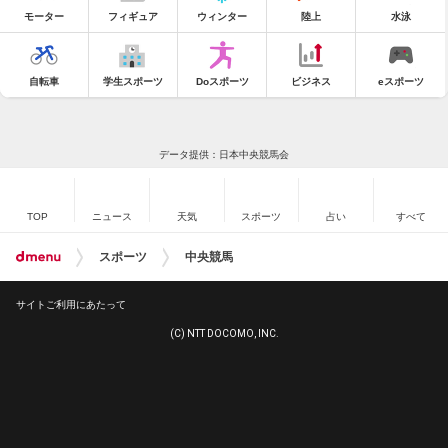
モーター
フィギュア
ウィンター
陸上
水泳
自転車
学生スポーツ
Doスポーツ
ビジネス
eスポーツ
データ提供：日本中央競馬会
TOP
ニュース
天気
スポーツ
占い
すべて
スポーツ
中央競馬
サイトご利用にあたって
(C) NTT DOCOMO, INC.