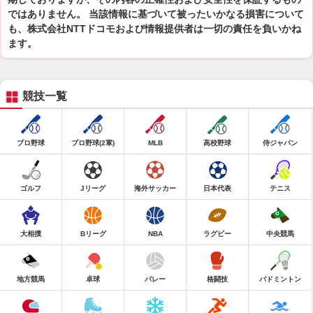
ではありません。 当該情報に基づいて被ったいかなる損害について
も、株式会社NTTドコモおよび情報提供者は一切の責任を負いかね
ます。
競技一覧
プロ野球
プロ野球(2軍)
MLB
高校野球
侍ジャパン
ゴルフ
Jリーグ
海外サッカー
日本代表
テニス
大相撲
Bリーグ
NBA
ラグビー
中央競馬
地方競馬
卓球
バレー
格闘技
バドミントン