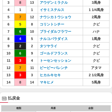
3
8
13
アウゲンミラクル
3馬身
4
1
1
イサミステルス
1 1/4馬身
5
7
12
ナウシカトウショウ
2馬身
6
5
8
コリントシチー
クビ
7
6
10
ブライダルフラワー
ハナ
8
4
5
ナルコパラダイス
1馬身
9
2
2
タツヤライ
クビ
10
6
9
ゴールドフランス
クビ
11
3
4
トーセンセッション
クビ
12
7
11
ビービーバレンチ
アタマ
13
3
3
ヒカルキセキ
2 1/2馬身
14
8
14
マキヒメ
5馬身
払戻金
種類
馬番
金額