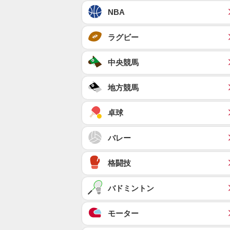
NBA
ラグビー
中央競馬
地方競馬
卓球
バレー
格闘技
バドミントン
モーター