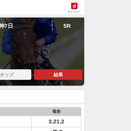
dメニュー
阪神7日
5R
オッズ
結果
着差
3.21.2