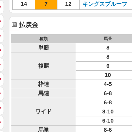
14
7
12
キングスプルーフ
払戻金
種類
馬番
単勝
8
8
複勝
6
10
枠連
4-5
馬連
6-8
6-8
ワイド
8-10
6-10
馬単
8-6