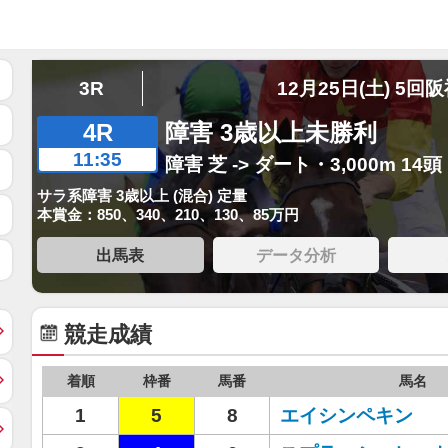
3R
12月25日(土) 5回
4R
障害 3歳以上未勝利
11:35
障害 芝 -> ダート・3,000m 14頭
サラ系障害 3歳以上 (混合) 定量
本賞金：850、340、210、130、85万円
出馬表
データ分析
競走成績
着順
枠番
馬番
馬名
1
5
8
エイシンペキン