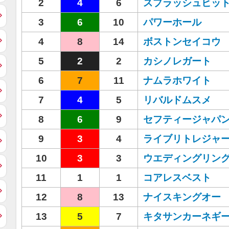
2
4
6
スプラッシュヒッ
3
6
10
パワーホール
4
8
14
ボストンセイコウ
5
2
2
カシノレガート
6
7
11
ナムラホワイト
7
4
5
リバルドムスメ
8
6
9
セフティージャパ
9
3
4
ライブリトレジャ
10
3
3
ウエディングリン
11
1
1
コアレスベスト
12
8
13
ナイスキングオー
13
5
7
キタサンカーネギ