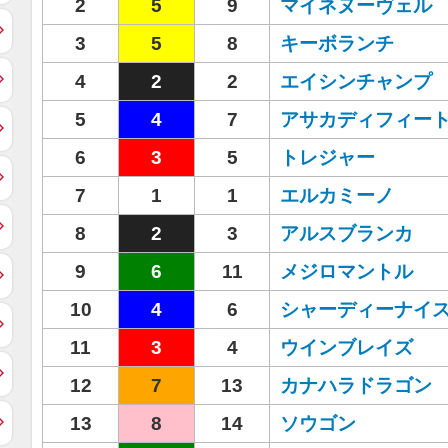
2
5
9
マイネヌーヴェル
3
5
8
キーボランチ
4
2
2
エイシンチャンプ
5
4
7
アサカディフィー
6
3
5
トレジャー
7
1
1
エルカミーノ
8
2
3
アルスブランカ
9
6
11
メジロマントル
10
4
6
シャーディーナイ
11
3
4
ウインブレイズ
12
7
13
カナハラドラゴン
13
8
14
ソウゴン