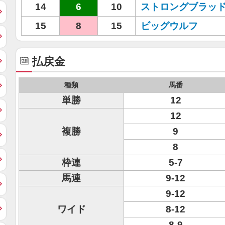
14
6
10
ストロングブラッ
15
8
15
ビッグウルフ
払戻金
種類
馬番
単勝
12
12
複勝
9
8
枠連
5-7
馬連
9-12
9-12
ワイド
8-12
8-9