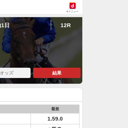
dメニュー
山1日
12R
オッズ
結果
着差
1.59.0