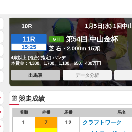
10R
1月5日(水) 1回中
11R
第54回 中山金杯
15:25
芝 右・2,000m 15頭
4歳以上 (混合)[指定] ハンデ
本賞金：4,300、1,700、1,100、650、430万円
出馬表
データ分析
競走成績
着順
枠番
馬番
馬名
1
7
12
クラフトワーク