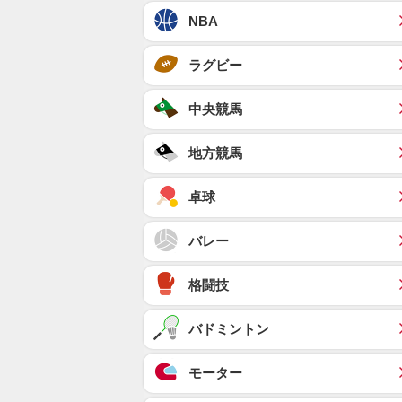
NBA
ラグビー
中央競馬
地方競馬
卓球
バレー
格闘技
バドミントン
モーター