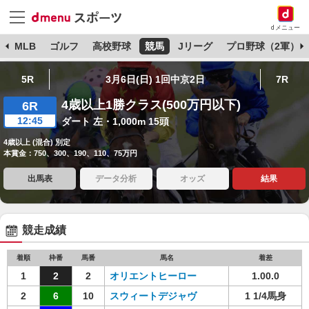
dメニュー
球
MLB
ゴルフ
高校野球
競馬
Jリーグ
プロ野球（2軍）
5R
3月6日(日) 1回中京2日
7R
4歳以上1勝クラス(500万円以下)
6R
12:45
ダート 左・1,000m 15頭
4歳以上 (混合) 別定
本賞金：750、300、190、110、75万円
出馬表
データ分析
オッズ
結果
競走成績
着順
枠番
馬番
馬名
着差
1
2
2
オリエントヒーロー
1.00.0
2
6
10
スウィートデジャヴ
1 1/4馬身