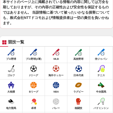
本サイトのページ上に掲載されている情報の内容に関しては万全を
期しておりますが、その内容の正確性および安全性を保証するもの
ではありません。 当該情報に基づいて被ったいかなる損害について
も、株式会社NTTドコモおよび情報提供者は一切の責任を負いかね
ます。
競技一覧
プロ野球
プロ野球(2軍)
MLB
高校野球
侍ジャパン
ゴルフ
Jリーグ
海外サッカー
日本代表
テニス
大相撲
Bリーグ
NBA
ラグビー
中央競馬
地方競馬
卓球
バレー
格闘技
バドミントン