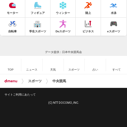
モーター
フィギュア
ウィンター
陸上
水泳
自転車
学生スポーツ
Doスポーツ
ビジネス
eスポーツ
データ提供：日本中央競馬会
TOP
ニュース
天気
スポーツ
占い
すべて
スポーツ
中央競馬
サイトご利用にあたって
(C) NTT DOCOMO, INC.