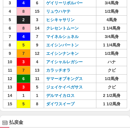
3
4
6
ゲイリーリボルバー
3/4馬身
4
8
15
リュウハヤテ
1/2馬身
5
2
3
ヒシキャサリン
4馬身
6
8
14
クレセントムーン
1 1/4馬身
7
4
7
マイネルシュネル
3/4馬身
8
5
9
エイシンバートン
1 1/4馬身
9
7
12
エイシンナンキン
1/2馬身
10
3
4
アイシャルレガシー
ハナ
11
7
13
カラッチオラ
クビ
12
6
11
サマーオブキングス
1/2馬身
13
3
5
ジェイケイペガサス
クビ
14
1
1
デルマイカロス
2 1/2馬身
15
5
8
ダイワスイープ
1 1/2馬身
払戻金