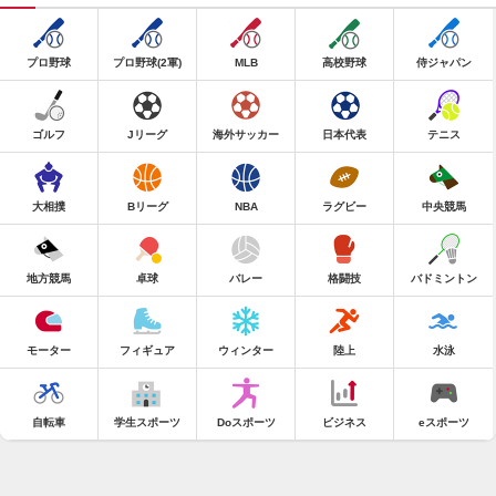
プロ野球
プロ野球(2軍)
MLB
高校野球
侍ジャパン
ゴルフ
Jリーグ
海外サッカー
日本代表
テニス
大相撲
Bリーグ
NBA
ラグビー
中央競馬
地方競馬
卓球
バレー
格闘技
バドミントン
モーター
フィギュア
ウィンター
陸上
水泳
自転車
学生スポーツ
Doスポーツ
ビジネス
eスポーツ