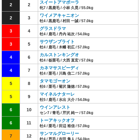
スイートアマポーラ
2
2
牝7 / 黒鹿毛 / 小林 久晃 / 55.0kg
ワイメアキャニオン
2
3
牡4 / 黒鹿毛 / 村田 一誠 / 57.0kg
グラスドラマ
3
4
牡4 / 鹿毛 / 丹内 祐次 / 54.0kg
サウザンブライト
3
5
牡4 / 鹿毛 / 木幡 初広 / 57.0kg
カルストンキングオ
4
6
牡4 / 栃栗毛 / 大西 直宏 / 57.0kg
カネマサスピーディ
4
7
牡4 / 栗毛 / 川島 信二 / 57.0kg
タマモゴーオン
5
8
牡6 / 栗毛 / 菊沢 隆徳 / 57.0kg
マイネルナターレ
5
9
牡5 / 鹿毛 / 水出 大介 / 54.0kg
ウインアレスト
6
10
セン7 / 青毛 / 芹沢 純一 / 57.0kg
トーアキックオフ
6
11
牡4 / 栗毛 / 田辺 裕信 / 57.0kg
サンマルグローリー
7
12
牡4 / 芦毛 / 吉田 隼人 / 54.0kg