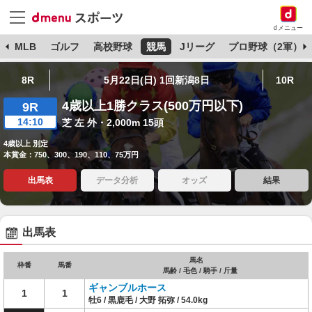
dメニュー
球
MLB
ゴルフ
高校野球
競馬
Jリーグ
プロ野球（2軍）
8R
5月22日(日) 1回新潟8日
10R
4歳以上1勝クラス(500万円以下)
9R
14:10
芝 左 外・2,000m 15頭
4歳以上 別定
本賞金：750、300、190、110、75万円
出馬表
データ分析
オッズ
結果
出馬表
馬名
枠番
馬番
馬齢 / 毛色 / 騎手 / 斤量
ギャンブルホース
1
1
牡6 / 黒鹿毛 / 大野 拓弥 / 54.0kg