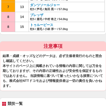
ダンツソールジャー
7
13
牡5 / 芦毛 / 角田 晃一 / 57.0kg
ブレッザ
8
14
牡5 / 鹿毛 / 中村 将之 / 54.0kg
トゥルーピース
8
15
牡6 / 鹿毛 / 小林 淳一 / 57.0kg
注意事項
結果・成績・オッズなどのデータは、必ず主催者発行のものと照合
し確認してください。
本サイトのページ上に掲載されている情報の内容に関しては万全を
期しておりますが、その内容の正確性および安全性を保証するもの
ではありません。 当該情報に基づいて被ったいかなる損害について
も、株式会社NTTドコモおよび情報提供者は一切の責任を負いかね
ます。
競技一覧