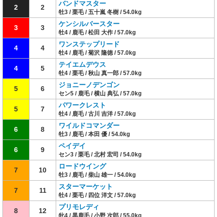
バンドマスター
2
2
牡3 / 栗毛 / 五十嵐 冬樹 / 54.0kg
ケンシルバースター
3
3
牡4 / 鹿毛 / 松田 大作 / 57.0kg
ワンステップリード
4
4
牡4 / 鹿毛 / 菊沢 隆徳 / 57.0kg
テイエムデウス
4
5
牡4 / 栗毛 / 秋山 真一郎 / 57.0kg
ジョニーノデンゴン
5
6
セン5 / 鹿毛 / 横山 典弘 / 57.0kg
パワークレスト
5
7
牡4 / 鹿毛 / 古川 吉洋 / 57.0kg
ワイルドコマンダー
6
8
牡3 / 鹿毛 / 本田 優 / 54.0kg
ペイデイ
6
9
セン3 / 栗毛 / 北村 宏司 / 54.0kg
ロードウイング
7
10
牡3 / 鹿毛 / 柴山 雄一 / 54.0kg
スターマーケット
7
11
牡4 / 栗毛 / 四位 洋文 / 57.0kg
プリモレディ
8
12
牝4 / 黒鹿毛 / 小野 次郎 / 55.0kg