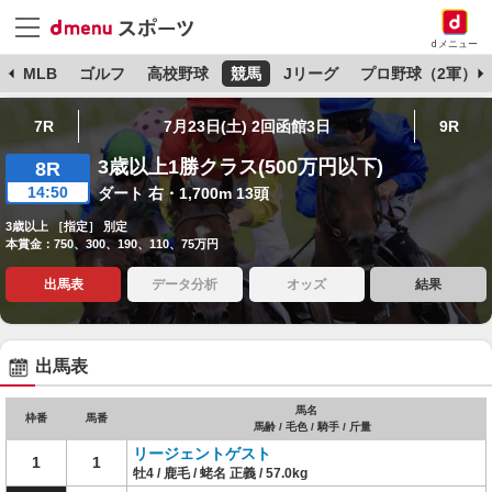
dメニュー
球
MLB
ゴルフ
高校野球
競馬
Jリーグ
プロ野球（2軍）
7R
7月23日(土) 2回函館3日
9R
3歳以上1勝クラス(500万円以下)
8R
14:50
ダート 右・1,700m 13頭
3歳以上 ［指定］ 別定
本賞金：750、300、190、110、75万円
出馬表
データ分析
オッズ
結果
出馬表
馬名
枠番
馬番
馬齢 / 毛色 / 騎手 / 斤量
リージェントゲスト
1
1
牡4 / 鹿毛 / 蛯名 正義 / 57.0kg