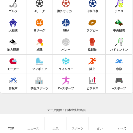
ゴルフ
Jリーグ
海外サッカー
日本代表
テニス
大相撲
Bリーグ
NBA
ラグビー
中央競馬
地方競馬
卓球
バレー
格闘技
バドミントン
モーター
フィギュア
ウィンター
陸上
水泳
自転車
学生スポーツ
Doスポーツ
ビジネス
eスポーツ
データ提供：日本中央競馬会
TOP
ニュース
天気
スポーツ
占い
すべて