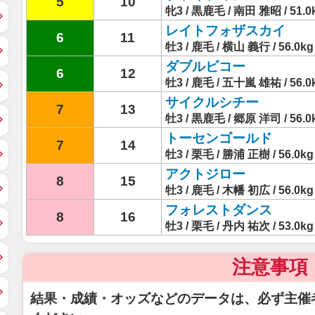
5
10
牝3 / 黒鹿毛 / 南田 雅昭 / 51.0
レイトフォザスカイ
6
11
牡3 / 鹿毛 / 横山 義行 / 56.0kg
ダブルビコー
6
12
牡3 / 鹿毛 / 五十嵐 雄祐 / 56.0
サイクルシチー
7
13
牡3 / 黒鹿毛 / 郷原 洋司 / 56.0
トーセンゴールド
7
14
牡3 / 栗毛 / 勝浦 正樹 / 56.0kg
アクトジロー
8
15
牡3 / 鹿毛 / 木幡 初広 / 56.0kg
フォレストダンス
8
16
牡3 / 栗毛 / 丹内 祐次 / 53.0kg
注意事項
結果・成績・オッズなどのデータは、必ず主催