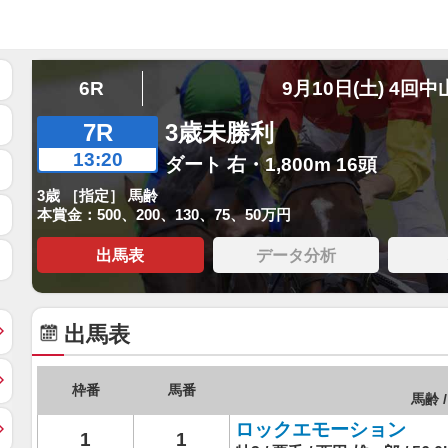
6R
9月10日(土) 4回中
7R
3歳未勝利
13:20
ダート 右・1,800m 16頭
3歳 ［指定］ 馬齢
本賞金：500、200、130、75、50万円
出馬表
データ分析
出馬表
枠番
馬番
馬齢 /
ロックエモーション
1
1