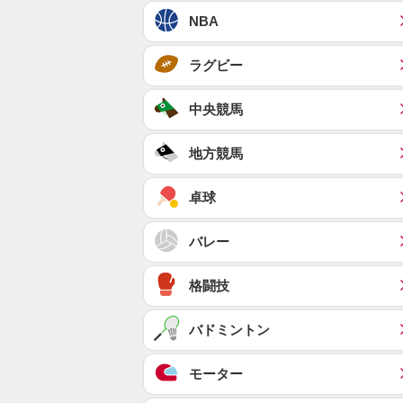
NBA
ラグビー
中央競馬
地方競馬
卓球
バレー
格闘技
バドミントン
モーター