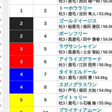
牡3 / 栗毛 / 西田 雄一郎 / 56.0
トーホウラリー
1
2
牡3 / 鹿毛 / 吉田 隼人 / 53.0kg
ゴールドイージス
2
3
牡3 / 栃栗毛 / 柴田 善臣 / 56.0
ボーンフリー
2
4
牝3 / 黒鹿毛 / 田中 勝春 / 54.0
ラヴサンシャイン
3
5
牡3 / 黒鹿毛 / 土谷 智紀 / 56.0
アイライズグラード
3
6
牡3 / 鹿毛 / 江田 照男 / 56.0kg
タイキエルドール
4
7
牝3 / 鹿毛 / 吉田 豊 / 54.0kg
スガノグラスワン
4
8
牝3 / 芦毛 / 柴田 大知 / 54.0kg
ヴイトゥリー
5
9
牡3 / 鹿毛 / ☆石橋 脩 / 55.0kg
ブライティアムーン