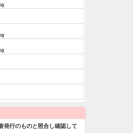
kg
kg
kg
者発行のものと照合し確認して