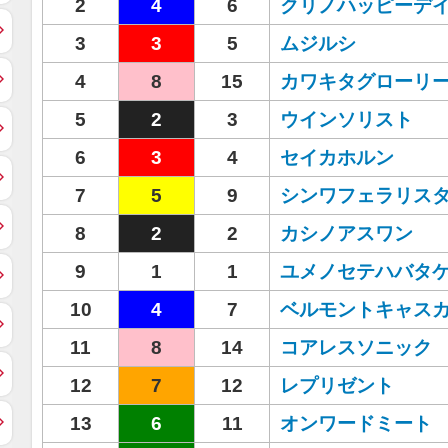
2
4
6
クリノハッピーデ
3
3
5
ムジルシ
4
8
15
カワキタグローリ
5
2
3
ウインソリスト
6
3
4
セイカホルン
7
5
9
シンワフェラリス
8
2
2
カシノアスワン
9
1
1
ユメノセテハバタ
10
4
7
ベルモントキャス
11
8
14
コアレスソニック
12
7
12
レプリゼント
13
6
11
オンワードミート