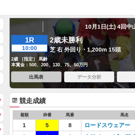
10月1日(土) 4回中
1R
2歳未勝利
10:00
芝 右 外回り・1,200m 15頭
2歳 ［指定］ 馬齢
本賞金：500、200、130、75、50万円
出馬表
データ分析
競走成績
着順
枠番
馬番
馬名
1
5
8
ロードスウェアー