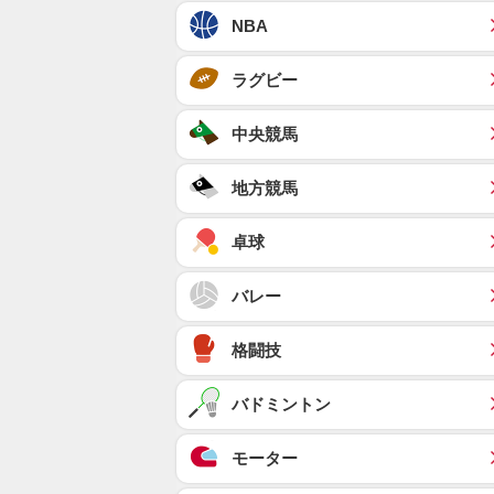
NBA
ラグビー
中央競馬
地方競馬
卓球
バレー
格闘技
バドミントン
モーター