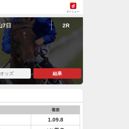
dメニュー
山7日
2R
オッズ
結果
着差
1.09.8