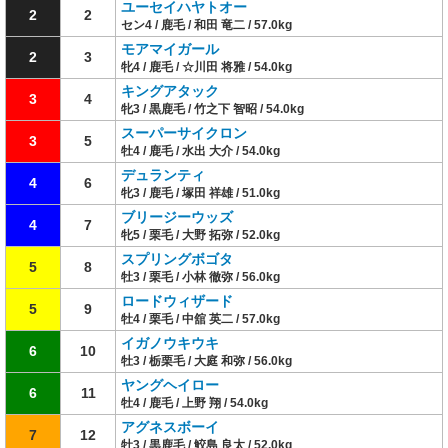
ユーセイハヤトオー
2
2
セン4 / 鹿毛 / 和田 竜二 / 57.0kg
モアマイガール
2
3
牝4 / 鹿毛 / ☆川田 将雅 / 54.0kg
キングアタック
3
4
牝3 / 黒鹿毛 / 竹之下 智昭 / 54.0kg
スーパーサイクロン
3
5
牡4 / 鹿毛 / 水出 大介 / 54.0kg
デュランティ
4
6
牝3 / 鹿毛 / 塚田 祥雄 / 51.0kg
ブリージーウッズ
4
7
牝5 / 栗毛 / 大野 拓弥 / 52.0kg
スプリングボゴタ
5
8
牡3 / 栗毛 / 小林 徹弥 / 56.0kg
ロードウィザード
5
9
牡4 / 栗毛 / 中舘 英二 / 57.0kg
イガノウキウキ
6
10
牡3 / 栃栗毛 / 大庭 和弥 / 56.0kg
ヤングヘイロー
6
11
牡4 / 鹿毛 / 上野 翔 / 54.0kg
アグネスボーイ
7
12
牡3 / 黒鹿毛 / 鮫島 良太 / 52.0kg