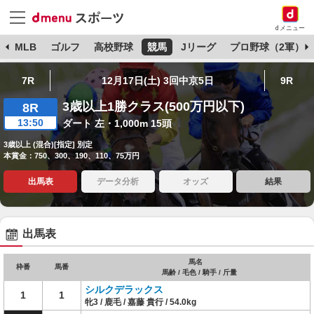
dメニュー
球
MLB
ゴルフ
高校野球
競馬
Jリーグ
プロ野球（2軍）
7R
12月17日(土) 3回中京5日
9R
3歳以上1勝クラス(500万円以下)
8R
13:50
ダート 左・1,000m 15頭
3歳以上 (混合)[指定] 別定
本賞金：750、300、190、110、75万円
出馬表
データ分析
オッズ
結果
出馬表
馬名
枠番
馬番
馬齢 / 毛色 / 騎手 / 斤量
シルクデラックス
1
1
牝3 / 鹿毛 / 嘉藤 貴行 / 54.0kg