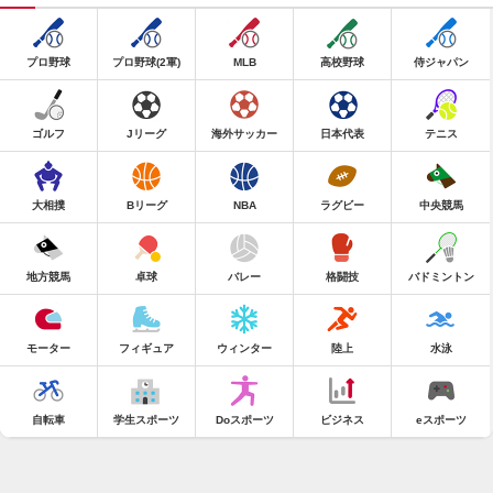
プロ野球
プロ野球(2軍)
MLB
高校野球
侍ジャパン
ゴルフ
Jリーグ
海外サッカー
日本代表
テニス
大相撲
Bリーグ
NBA
ラグビー
中央競馬
地方競馬
卓球
バレー
格闘技
バドミントン
モーター
フィギュア
ウィンター
陸上
水泳
自転車
学生スポーツ
Doスポーツ
ビジネス
eスポーツ