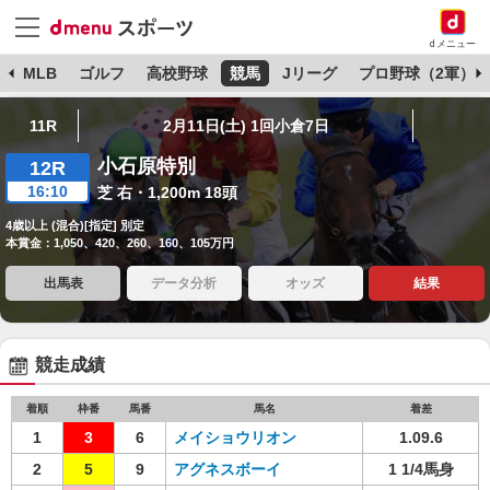
dメニュー
球
MLB
ゴルフ
高校野球
競馬
Jリーグ
プロ野球（2軍）
11R
2月11日(土) 1回小倉7日
小石原特別
12R
16:10
芝 右・1,200m 18頭
4歳以上 (混合)[指定] 別定
本賞金：1,050、420、260、160、105万円
出馬表
データ分析
オッズ
結果
競走成績
着順
枠番
馬番
馬名
着差
1
3
6
メイショウリオン
1.09.6
2
5
9
アグネスボーイ
1 1/4馬身