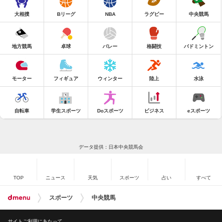
大相撲
Bリーグ
NBA
ラグビー
中央競馬
地方競馬
卓球
バレー
格闘技
バドミントン
モーター
フィギュア
ウィンター
陸上
水泳
自転車
学生スポーツ
Doスポーツ
ビジネス
eスポーツ
データ提供：日本中央競馬会
TOP
ニュース
天気
スポーツ
占い
すべて
スポーツ
中央競馬
サイトご利用にあたって