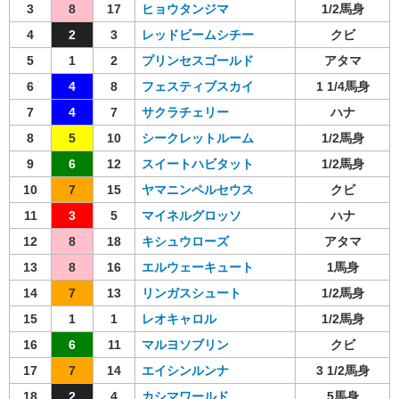
3
8
17
ヒョウタンジマ
1/2馬身
4
2
3
レッドビームシチー
クビ
5
1
2
プリンセスゴールド
アタマ
6
4
8
フェスティブスカイ
1 1/4馬身
7
4
7
サクラチェリー
ハナ
8
5
10
シークレットルーム
1/2馬身
9
6
12
スイートハビタット
1/2馬身
10
7
15
ヤマニンペルセウス
クビ
11
3
5
マイネルグロッソ
ハナ
12
8
18
キシュウローズ
アタマ
13
8
16
エルウェーキュート
1馬身
14
7
13
リンガスシュート
1/2馬身
15
1
1
レオキャロル
1/2馬身
16
6
11
マルヨソブリン
クビ
17
7
14
エイシンルンナ
3 1/2馬身
18
2
4
カシマワールド
5馬身