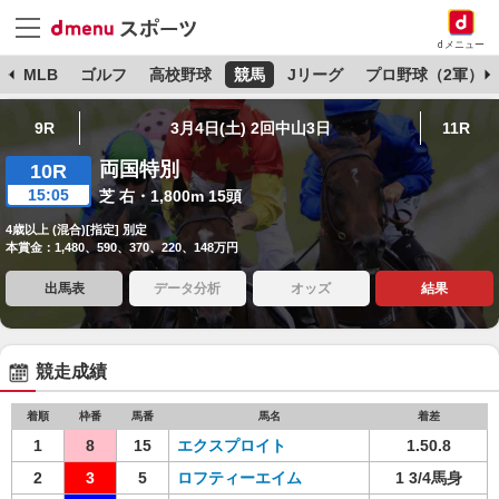
dメニュー
球
MLB
ゴルフ
高校野球
競馬
Jリーグ
プロ野球（2軍）
9R
3月4日(土) 2回中山3日
11R
両国特別
10R
15:05
芝 右・1,800m 15頭
4歳以上 (混合)[指定] 別定
本賞金：1,480、590、370、220、148万円
出馬表
データ分析
オッズ
結果
競走成績
着順
枠番
馬番
馬名
着差
1
8
15
エクスプロイト
1.50.8
2
3
5
ロフティーエイム
1 3/4馬身