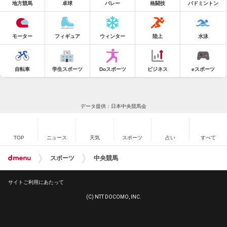
地方競馬
卓球
バレー
格闘技
バドミントン
モーター
フィギュア
ウィンター
陸上
水泳
自転車
学生スポーツ
Doスポーツ
ビジネス
eスポーツ
データ提供：日本中央競馬会
TOP
ニュース
天気
スポーツ
占い
すべて
スポーツ
中央競馬
サイトご利用にあたって
(C) NTT DOCOMO, INC.