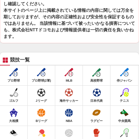
し確認してください。
本サイトのページ上に掲載されている情報の内容に関しては万全を
期しておりますが、その内容の正確性および安全性を保証するもの
ではありません。 当該情報に基づいて被ったいかなる損害について
も、株式会社NTTドコモおよび情報提供者は一切の責任を負いかね
ます。
競技一覧
プロ野球
プロ野球(2軍)
MLB
高校野球
侍ジャパン
ゴルフ
Jリーグ
海外サッカー
日本代表
テニス
大相撲
Bリーグ
NBA
ラグビー
中央競馬