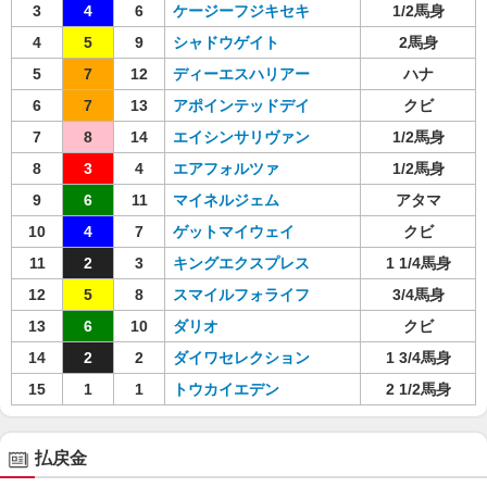
3
4
6
ケージーフジキセキ
1/2馬身
4
5
9
シャドウゲイト
2馬身
5
7
12
ディーエスハリアー
ハナ
6
7
13
アポインテッドデイ
クビ
7
8
14
エイシンサリヴァン
1/2馬身
8
3
4
エアフォルツァ
1/2馬身
9
6
11
マイネルジェム
アタマ
10
4
7
ゲットマイウェイ
クビ
11
2
3
キングエクスプレス
1 1/4馬身
12
5
8
スマイルフォライフ
3/4馬身
13
6
10
ダリオ
クビ
14
2
2
ダイワセレクション
1 3/4馬身
15
1
1
トウカイエデン
2 1/2馬身
払戻金