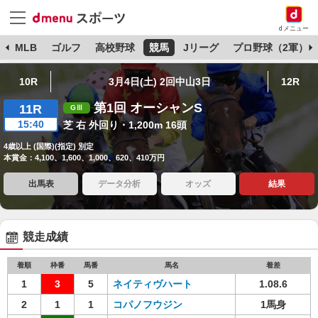
dメニュー
球
MLB
ゴルフ
高校野球
競馬
Jリーグ
プロ野球（2軍）
10R
3月4日(土) 2回中山3日
12R
第1回 オーシャンS
11R
15:40
芝 右 外回り・1,200m 16頭
4歳以上 (国際)(指定) 別定
本賞金：4,100、1,600、1,000、620、410万円
出馬表
データ分析
オッズ
結果
競走成績
着順
枠番
馬番
馬名
着差
1
3
5
ネイティヴハート
1.08.6
2
1
1
コパノフウジン
1馬身