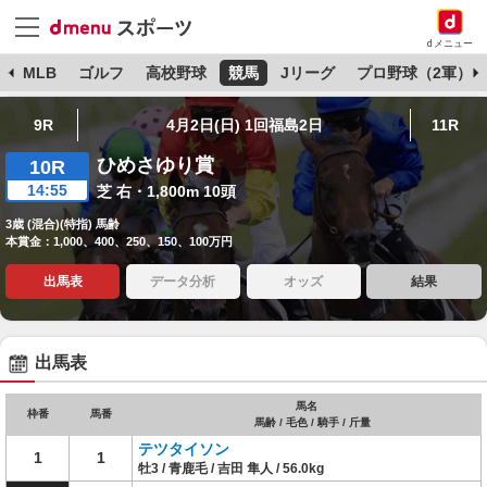
dメニュー
球
MLB
ゴルフ
高校野球
競馬
Jリーグ
プロ野球（2軍）
9R
4月2日(日) 1回福島2日
11R
ひめさゆり賞
10R
14:55
芝 右・1,800m 10頭
3歳 (混合)(特指) 馬齢
本賞金：1,000、400、250、150、100万円
出馬表
データ分析
オッズ
結果
出馬表
馬名
枠番
馬番
馬齢 / 毛色 / 騎手 / 斤量
テツタイソン
1
1
牡3 / 青鹿毛 / 吉田 隼人 / 56.0kg