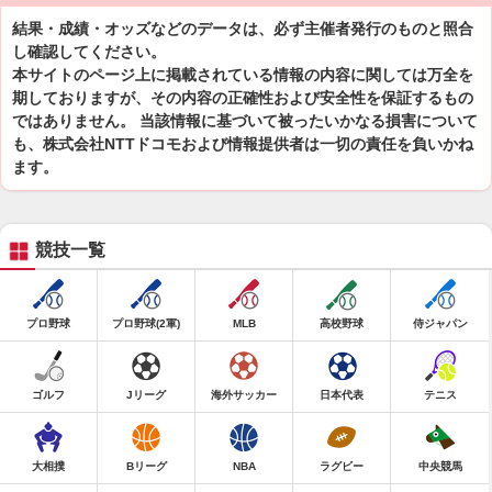
結果・成績・オッズなどのデータは、必ず主催者発行のものと照合
し確認してください。
本サイトのページ上に掲載されている情報の内容に関しては万全を
期しておりますが、その内容の正確性および安全性を保証するもの
ではありません。 当該情報に基づいて被ったいかなる損害について
も、株式会社NTTドコモおよび情報提供者は一切の責任を負いかね
ます。
競技一覧
プロ野球
プロ野球(2軍)
MLB
高校野球
侍ジャパン
ゴルフ
Jリーグ
海外サッカー
日本代表
テニス
大相撲
Bリーグ
NBA
ラグビー
中央競馬