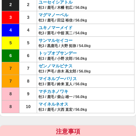
ユーセイシアトル
2
2
牡3 / 鹿毛 / 木幡 初広 / 56.0kg
マグマノーベル
3
3
牡3 / 鹿毛 / 田辺 裕信 / 56.0kg
ユキノマーメイド
4
4
牝3 / 栗毛 / 中舘 英二 / 54.0kg
サンマルセイコー
5
5
牝3 / 黒鹿毛 / 大野 拓弥 / 54.0kg
トップオブサンデー
6
6
牡3 / 鹿毛 / 小野 次郎 / 56.0kg
ゼンノマルビナス
7
7
牡3 / 芦毛 / 赤木 高太郎 / 56.0kg
マイネルブーバリス
7
8
牡3 / 栗毛 / 鈴来 直人 / 56.0kg
マチカネノワキ
8
9
牡3 / 鹿毛 / 柴山 雄一 / 56.0kg
マイネルネオス
8
10
牡3 / 鹿毛 / 大西 直宏 / 56.0kg
注意事項