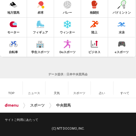
地方競馬
卓球
バレー
格闘技
バドミントン
モーター
フィギュア
ウィンター
陸上
水泳
自転車
学生スポーツ
Doスポーツ
ビジネス
eスポーツ
データ提供：日本中央競馬会
TOP
ニュース
天気
スポーツ
占い
すべて
スポーツ
中央競馬
サイトご利用にあたって
(C) NTT DOCOMO, INC.