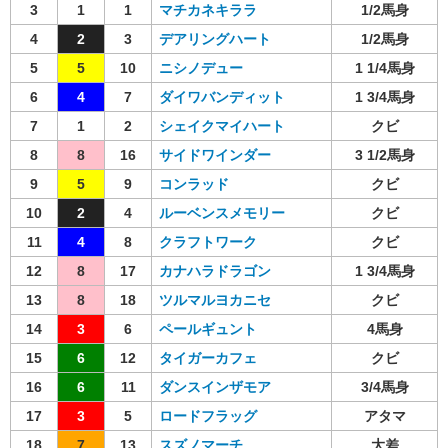
3
1
1
マチカネキララ
1/2馬身
4
2
3
デアリングハート
1/2馬身
5
5
10
ニシノデュー
1 1/4馬身
6
4
7
ダイワバンディット
1 3/4馬身
7
1
2
シェイクマイハート
クビ
8
8
16
サイドワインダー
3 1/2馬身
9
5
9
コンラッド
クビ
10
2
4
ルーベンスメモリー
クビ
11
4
8
クラフトワーク
クビ
12
8
17
カナハラドラゴン
1 3/4馬身
13
8
18
ツルマルヨカニセ
クビ
14
3
6
ペールギュント
4馬身
15
6
12
タイガーカフェ
クビ
16
6
11
ダンスインザモア
3/4馬身
17
3
5
ロードフラッグ
アタマ
18
7
13
スズノマーチ
大差