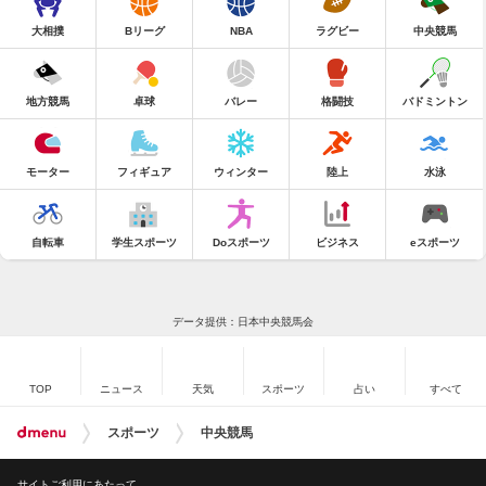
大相撲
Bリーグ
NBA
ラグビー
中央競馬
地方競馬
卓球
バレー
格闘技
バドミントン
モーター
フィギュア
ウィンター
陸上
水泳
自転車
学生スポーツ
Doスポーツ
ビジネス
eスポーツ
データ提供：日本中央競馬会
TOP
ニュース
天気
スポーツ
占い
すべて
スポーツ
中央競馬
サイトご利用にあたって