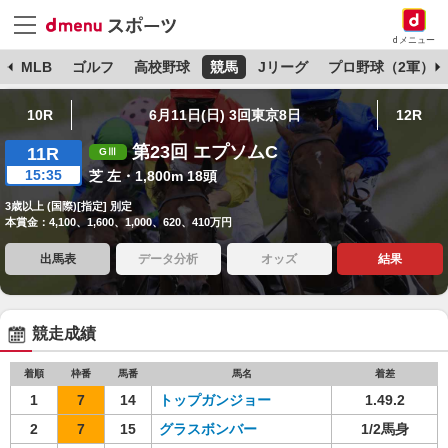
dメニュー
球
MLB
ゴルフ
高校野球
競馬
Jリーグ
プロ野球（2軍）
10R
6月11日(日) 3回東京8日
12R
第23回 エプソムC
11R
15:35
芝 左・1,800m 18頭
3歳以上 (国際)[指定] 別定
本賞金：4,100、1,600、1,000、620、410万円
出馬表
データ分析
オッズ
結果
競走成績
着順
枠番
馬番
馬名
着差
1
7
14
トップガンジョー
1.49.2
2
7
15
グラスボンバー
1/2馬身