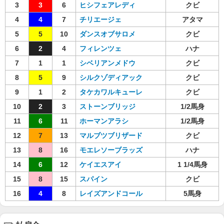
3
3
6
ヒシフェアレディ
クビ
4
4
7
チリエージェ
アタマ
5
5
10
ダンスオブサロメ
クビ
6
2
4
フィレンツェ
ハナ
7
1
1
シベリアンメドウ
クビ
8
5
9
シルクゾディアック
クビ
9
1
2
タケカワルキューレ
クビ
10
2
3
ストーンブリッジ
1/2馬身
11
6
11
ホーマンアラシ
1/2馬身
12
7
13
マルブツブリザード
クビ
13
8
16
モエレソーブラッズ
ハナ
14
6
12
ケイエスアイ
1 1/4馬身
15
8
15
スパイン
クビ
16
4
8
レイズアンドコール
5馬身