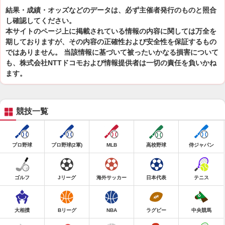
結果・成績・オッズなどのデータは、必ず主催者発行のものと照合
し確認してください。
本サイトのページ上に掲載されている情報の内容に関しては万全を
期しておりますが、その内容の正確性および安全性を保証するもの
ではありません。 当該情報に基づいて被ったいかなる損害について
も、株式会社NTTドコモおよび情報提供者は一切の責任を負いかね
ます。
競技一覧
プロ野球
プロ野球(2軍)
MLB
高校野球
侍ジャパン
ゴルフ
Jリーグ
海外サッカー
日本代表
テニス
大相撲
Bリーグ
NBA
ラグビー
中央競馬