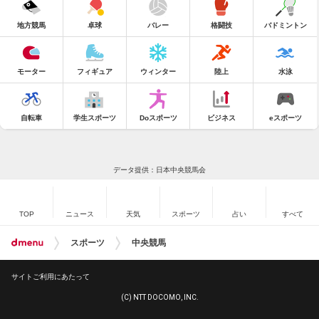
地方競馬
卓球
バレー
格闘技
バドミントン
モーター
フィギュア
ウィンター
陸上
水泳
自転車
学生スポーツ
Doスポーツ
ビジネス
eスポーツ
データ提供：日本中央競馬会
TOP
ニュース
天気
スポーツ
占い
すべて
スポーツ
中央競馬
サイトご利用にあたって
(C) NTT DOCOMO, INC.