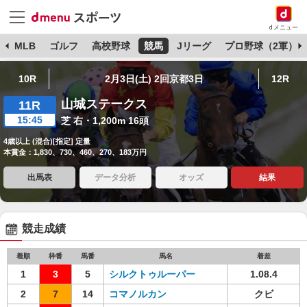
dメニュー
球
MLB
ゴルフ
高校野球
競馬
Jリーグ
プロ野球（2軍）
10R
2月3日(土) 2回京都3日
12R
山城ステークス
11R
15:45
芝 右・1,200m 16頭
4歳以上 (混合)[指定] 定量
本賞金：1,830、730、460、270、183万円
出馬表
データ分析
オッズ
結果
競走成績
着順
枠番
馬番
馬名
着差
1
3
5
シルクトゥルーパー
1.08.4
2
7
14
コマノルカン
クビ